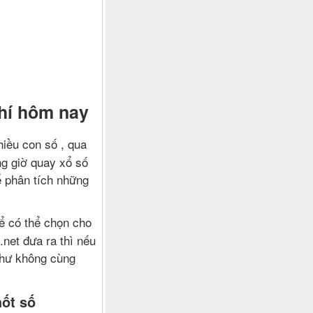
phí hôm nay
hiều con số , qua
ng giờ quay xổ số
ể phân tích những
ể có thể chọn cho
net đưa ra thì nếu
như không cùng
hốt số