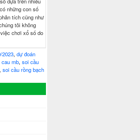
 số dựa trên nhiều
 có những con số
 phân tích cũng như
chúng tôi không
việc chơi xổ số do
9/2023
,
dự đoán
i cau mb
,
soi cầu
,
soi cầu rồng bạch