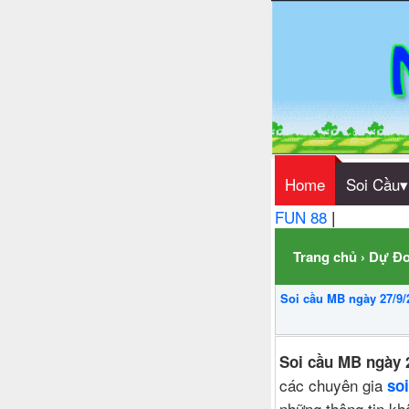
Home
Soi Cầu▾
FUN 88
|
Trang chủ
›
Dự Đ
Soi cầu MB ngày 27/9/
Soi cầu MB ngày 
các chuyên gia
so
những thông tin kh