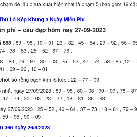
chạm đề lâu chưa xuất hiện nhất là chạm 5 (bao gồm 19 cặp
Thủ Lô Kép Khung 3 Ngày Miễn Phí
iễn phí – cầu đẹp hôm nay 27-09-2023
: 89 – 98 , 10 – 01 ,23 – 32 , 45 – 54 , 29 – 92 , 56 – 65
í 888
74 , 38 – 83 , 25 – 52 , 67 – 76 .
8 – 83 , 79 – 97 , 30 – 03 , 25 – 52 , 47 – 74 , 58 – 85 ,12 – 
41 , 69 – 96 , 10 – 01 .
rồng bạch kim lô kép : 22 – 77 – 00
chốt số
nhất ngày 27/09/2023 : 89 – 98 , 80 – 08 , 90 – 09 , 78 – 87 
, 47 – 74 , 30 – 03 , 23 – 32 , 18 – 81 , 36 – 63 .
ày 27/09/2023 : 25 – 52 , 46 – 64 , 37 – 73 , 18 – 81 , 79 – 9
, 59 – 95 , 90 – 09 .
u 366 ngày 26/9/2023