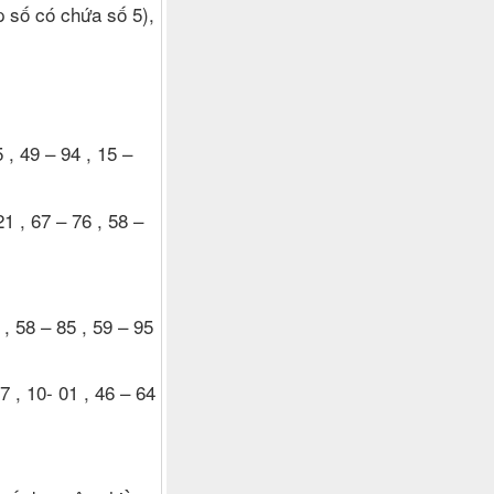
 số có chứa số 5),
 , 49 – 94 , 15 –
21 , 67 – 76 , 58 –
, 58 – 85 , 59 – 95
7 , 10- 01 , 46 – 64