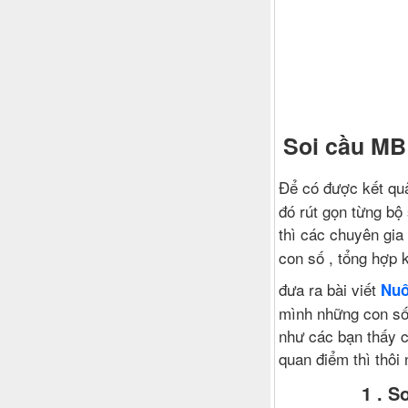
Soi cầu MB 
Để có được kết q
đó rút gọn từng bộ
thì các chuyên gia
con số , tổng hợp k
đưa ra bài viết
Nuô
mình những con số
như các bạn thấy c
quan điểm thì thôi
1 . S