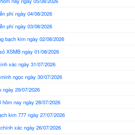
hôm nay ngày 05/08/2026
ễn phí ngày 04/08/2026
ễn phí ngày 03/08/2026
ng bạch kim ngày 02/08/2026
 số XSMB ngày 01/08/2026
ính xác ngày 31/07/2026
minh ngọc ngày 30/07/2026
p ngày 29/07/2026
 hôm nay ngày 28/07/2026
ạch kim 777 ngày 27/07/2026
chính xác ngày 26/07/2026