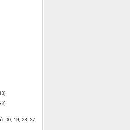
10)
22)
: 00, 19, 28, 37,