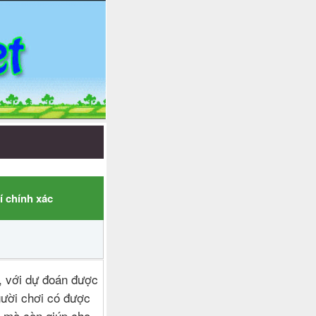
í chính xác
, với dự đoán được
ười chơi có được
y mà còn giúp cho