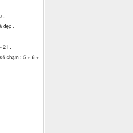
u .
á đẹp .
– 21 .
 sẽ chạm : 5 + 6 +