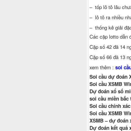
– tốp lô tô lâu chư
– lô tô ra nhiều nh
– thống kê giải đặc
Các cặp lotto dẫn 
Cặp số 42 đã 14 ng
Cặp số 66 đã 13 ng
xem thêm :
soi cầ
Soi cầu dự đoán 
Soi cầu XSMB Wi
Dự đoán xổ số mi
soi cầu miền bắc 
Soi cầu chính xá
Soi cầu XSMB Wi
XSMB – dự đoán 
Dự đoán kết quả 