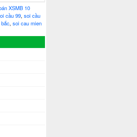
oán XSMB 10
oi cầu 99
,
soi cầu
 bắc
,
soi cau mien