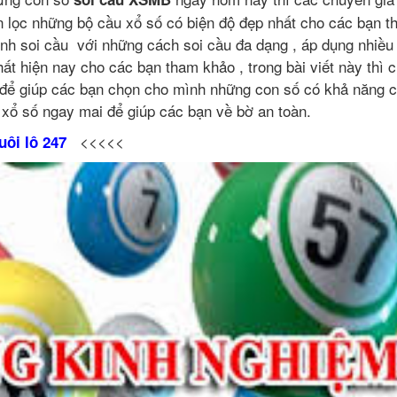
 lọc những bộ cầu xổ số có biện độ đẹp nhất cho các bạn 
rình soi cầu với những cách soi cầu đa dạng , áp dụng nhiề
ất hiện nay cho các bạn tham khảo , trong bài viết này thì c
để giúp các bạn chọn cho mình những con số có khả năng c
 xổ số ngay mai để giúp các bạn về bờ an toàn.
<<<<<
uôi lô 247