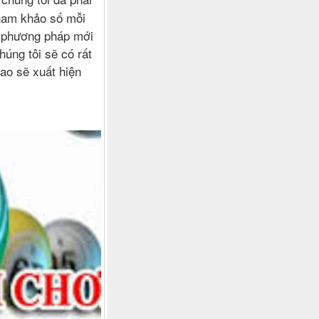
tham khảo số mỗi
u phương pháp mới
húng tôi sẽ có rất
ao sẽ xuất hiện