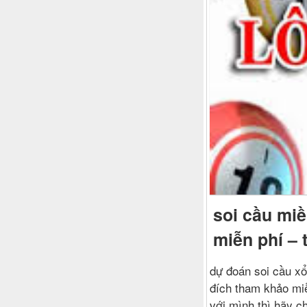
soi cầu mi
miễn phí –
dự đoán soi cầu x
đích tham khảo miễ
với mình thì hãy 