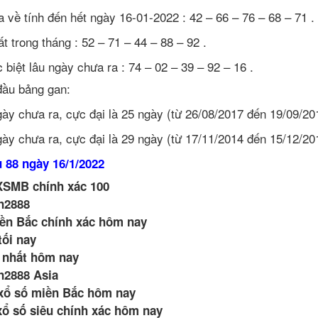
a về tính đến hết ngày 16-01-2022 : 42 – 66 – 76 – 68 – 71 .
ất trong tháng : 52 – 71 – 44 – 88 – 92 .
 biệt lâu ngày chưa ra : 74 – 02 – 39 – 92 – 16 .
đầu bảng gan:
ày chưa ra, cực đại là 25 ngày (từ 26/08/2017 đến 19/09/20
ày chưa ra, cực đại là 29 ngày (từ 17/11/2014 đến 15/12/20
u 88 ngày 16/1/2022
XSMB chính xác 100
n2888
ền Bắc chính xác hôm nay
tối nay
c nhất hôm nay
n2888 Asia
xổ số miền Bắc hôm nay
xổ số siêu chính xác hôm nay