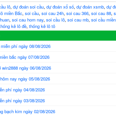
cầu lô
,
dự đoán soi cầu
,
dự đoán xổ số
,
dự đoán xsmb
,
dự đ
 lô miền Bắc
,
soi cầu
,
soi cau 24h
,
soi cau 366
,
soi cau 88
,
s
chuan
,
soi cau hom nay
,
soi cầu lô
,
soi cau mb
,
soi cầu miền
thống kê lô đề
,
thống kê lô tô
c
miễn phí ngày 08/08/2026
miền bắc ngày 07/08/2026
win2888 ngày 06/08/2026
hôm nay ngày 05/08/2026
ễn phí ngày 04/08/2026
ễn phí ngày 03/08/2026
ng bạch kim ngày 02/08/2026