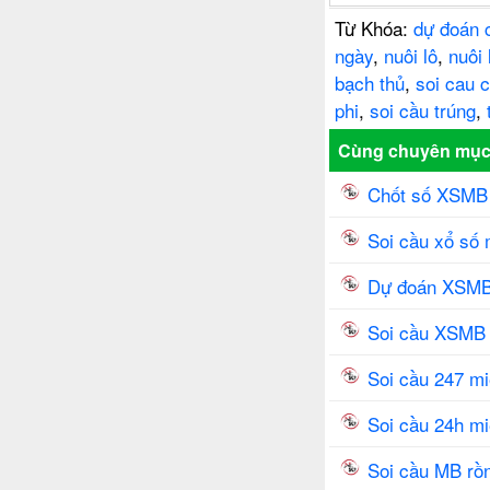
Từ Khóa:
dự đoán 
ngày
,
nuôi lô
,
nuôi
bạch thủ
,
soi cau 
phi
,
soi cầu trúng
,
Cùng chuyên mụ
Chốt số XSMB 
Soi cầu xổ số 
Dự đoán XSMB 
Soi cầu XSMB 
Soi cầu 247 mi
Soi cầu 24h mi
Soi cầu MB rồ