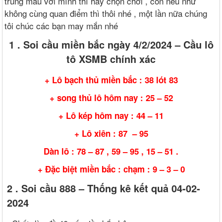
trùng máu với mình thì hãy chọn chơi , còn nếu như
không cùng quan điểm thì thôi nhé , một lần nữa chúng
tôi chúc các bạn may mắn nhé
1 . Soi cầu miền bắc ngày 4/2/2024 – Cầu lô
tô XSMB chính xác
+ Lô bạch thủ miền bắc : 38 lót 83
+ song thủ lô hôm nay : 25 – 52
+ Lô kép hôm nay : 44 – 11
+ Lô xiên : 87 – 95
Dàn lô : 78 – 87 , 59 – 95 , 15 – 51 .
+ Đặc biệt miền bắc : chạm : 9 – 3 – 0
2 . Soi cầu 888
– Thống kê kết quả 04-02-
2024