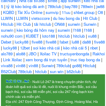
cakhiatv
|
Nhà cái sv388
|
sin88
|
app sunwin
|
kèo nhà cái
5
|
tỷ lệ kèo bóng đá anh
|
789club
|
bay789
|
789win
|
jw88
|
KQBD
|
Tài Xỉu Online
|
sumvip
|
11uu
|
shbet.group
|
O8
|
LLWIN
|
LLWIN
|
vietsccore
|
du lieu bong da
|
Hit Club
|
Hitclub
|
Hit Club
|
tải hitclub
|
ON68
|
sunwin
|
Sunwin
|
sunwin
|
kèo bóng đá hôm nay
|
sunwin
|
f168
|
f168
|
nohu90 com
|
KUBET
|
loto188
|
hitclub
|
hitclub
|
vu88
|
Debet
|
lucky88
|
five88
|
five88
|
fabet
|
lu88
|
da88
|
five88
|
lucky88
|
12bet
|
soi kèo nhà cái
|
kèo nhà cái 5
|
nbet
|
alo789
|
alo88
|
JBO
|
Xoilac TV
|
tructuyenbongda
|
Rakhoi
|
Link Xoilac
|
xem bong đá trực tuyến
|
truc tiep bong da
|
viva88
|
vin88
|
vin88
|
Sunwin
|
789club
|
go88
|
Hitclub
|
B52Club
|
789club
|
hitclub
|
sun win
|
b52club
|
- Nuôi Lô 247 là trang chuyên phân tích, dự
đoán kết quả soi cầu lô đề, nuôi lô khung miền Bắc, soi cầu
bạch thủ, soi cầu 88 miễn phí, soi cầu 247 rồng bạch kim
chính xác và miễn phí.
Địa chỉ: 247 Định Công Thượng, Định Công, Hoàng Mai, Hà