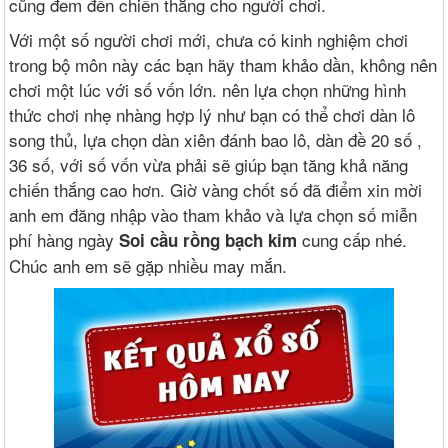
cũng đem đến chiến thắng cho người chơi.
Với một số người chơi mới, chưa có kinh nghiệm chơi
trong bộ môn này các bạn hãy tham khảo dần, không nên
chơi một lúc với số vốn lớn. nên lựa chọn những hình
thức chơi nhẹ nhàng hợp lý như bạn có thể chơi dàn lô
song thủ, lựa chọn dàn xiên đánh bao lô, dàn đề 20 số ,
36 số, với số vốn vừa phải sẽ giúp bạn tăng khả năng
chiến thắng cao hơn. Giờ vàng chốt số đã điểm xin mời
anh em đăng nhập vào tham khảo và lựa chọn số miễn
phí hàng ngày
cung cấp nhé.
Soi cầu rồng bạch kim
Chúc anh em sẽ gặp nhiều may mắn.