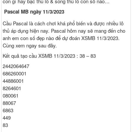
con gì hay bạc thủ lô & song thủ lô con số nào…
Pascal MB ngày 11/3/2023
Cầu Pascal là cách chơi khá phổ biến và được nhiều lô
thủ áp dụng hiện nay. Pascal hôm nay sẽ mang đến cho
anh em con số đẹp nào để dự đoán XSMB 11/3/2023.
Cùng xem ngay sau đây.
Kết quả tạo cầu XSMB 11/3/2023 : 38 – 83
2442064647
686260001
44886001
8264601
080061
88067
6863
449
83