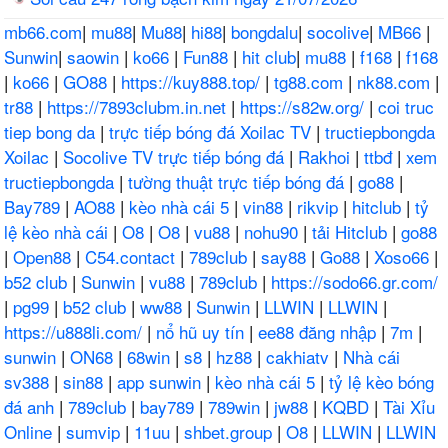
mb66.com
|
mu88
|
Mu88
|
hi88
|
bongdalu
|
socolive
|
MB66
|
Sunwin
|
saowin
|
ko66
|
Fun88
|
hit club
|
mu88
|
f168
|
f168
|
ko66
|
GO88
|
https://kuy888.top/
|
tg88.com
|
nk88.com
|
tr88
|
https://7893clubm.in.net
|
https://s82w.org/
|
coi truc
tiep bong da
|
trực tiếp bóng đá Xoilac TV
|
tructiepbongda
Xoilac
|
Socolive TV trực tiếp bóng đá
|
Rakhoi
|
ttbđ
|
xem
tructiepbongda
|
tường thuật trực tiếp bóng đá
|
go88
|
Bay789
|
AO88
|
kèo nhà cái 5
|
vin88
|
rikvip
|
hitclub
|
tỷ
lệ kèo nhà cái
|
O8
|
O8
|
vu88
|
nohu90
|
tải Hitclub
|
go88
|
Open88
|
C54.contact
|
789club
|
say88
|
Go88
|
Xoso66
|
b52 club
|
Sunwin
|
vu88
|
789club
|
https://sodo66.gr.com/
|
pg99
|
b52 club
|
ww88
|
Sunwin
|
LLWIN
|
LLWIN
|
https://u888li.com/
|
nổ hũ uy tín
|
ee88 đăng nhập
|
7m
|
sunwin
|
ON68
|
68win
|
s8
|
hz88
|
cakhiatv
|
Nhà cái
sv388
|
sin88
|
app sunwin
|
kèo nhà cái 5
|
tỷ lệ kèo bóng
đá anh
|
789club
|
bay789
|
789win
|
jw88
|
KQBD
|
Tài Xỉu
Online
|
sumvip
|
11uu
|
shbet.group
|
O8
|
LLWIN
|
LLWIN