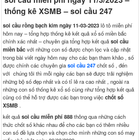
thống kê XSMB – soi cầu 247
lô tô miễn phí
soi cầu rồng bạch kim ngày 11-03-2023
hôm nay – tổng hợp thống kê kết quả xổ số miền bắc
chính xác nhất – chuyên gia tổng hợp kết quả
soi cầu
với những con số được chọn lọc và cập nhật
miền bắc
trong bài viết ngày hôm nay cho các bạn tham khảo , số
được chính các chuyên gia
chốt số , đến
soi cầu 247
với
chúng tôi thì mỗi ngày các bạn sẽ được trải nghiệm
những bộ số đẹp nhất và có tỉ lê ra cao nhất , ngoài ra
những con số thống kê xổ số cùng như tổng hợp kết quả
cũng có thể hỗ trợ được các bạn trong việc
chốt số
.
XSMB
kết quả
thông qua những cách
soi cầu miễn phí 888
thức chốt số khác nhau để cho các bạn có thêm nhiều
con số đề lựa chọn và chọn cho mình những con số may