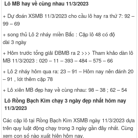
Lô MB hay về cùng nhau 11/3/2023
+ Dự đoán XSMB 11/3/2023 cho cầu lô hay ra thứ 7: 92 –
99 – 69
+ song thủ Lô 2 nháy miền Bắc : Cặp lô 48 có độ
dài 3 ngày
+ Hôm trước tổng giải ĐBMB ra 2 >>> Tham khảo dàn lô
MB 11/3/2023 : 020 – 11 – 393 – 484 – 575 – 66
+ Lô 2 nháy hôm qua ra: 23 – 91 – Hôm nay nên đánh 20
– 91 , lót thêm cặp 78
+ Lô xiên MB đẹp hay về cùng nhau: 98 – 38 ; 62 – 54
Lô Rồng Bạch Kim chạy 3 ngày đẹp nhất hôm nay
11/3/2023
Các cặp lô tại Rồng Bạch Kim XSMB ngày 11/3/2023 dựa
trên quy luật động chạy trong 3 ngày gần đây nhất. Cùng
xem con số nào xuất hiện hôm nay.