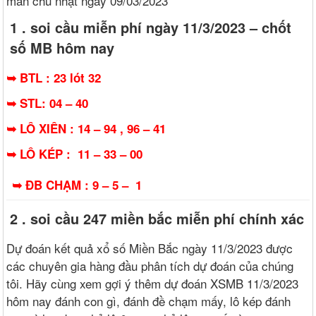
mắn chủ nhật ngày 09/03/2023
1 . soi cầu miễn phí ngày 11/3/2023 – chốt
số MB hôm nay
➥ BTL : 23 lót 32
➥ STL: 04 – 40
➥ LÔ XIÊN : 14 – 94 , 96 – 41
➥ LÔ KÉP : 11 – 33 – 00
➥ ĐB CHẠM : 9 – 5 – 1
2 . soi cầu 247 miền bắc miễn phí chính xác
Dự đoán kết quả xổ số Miền Bắc ngày 11/3/2023 được
các chuyên gia hàng đầu phân tích dự đoán của chúng
tôi. Hãy cùng xem gợi ý thêm dự đoán XSMB 11/3/2023
hôm nay đánh con gì, đánh đề chạm mấy, lô kép đánh