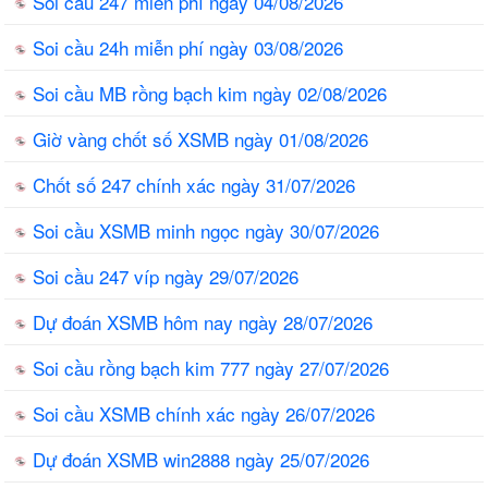
Soi cầu 247 miễn phí ngày 04/08/2026
Soi cầu 24h miễn phí ngày 03/08/2026
Soi cầu MB rồng bạch kim ngày 02/08/2026
Giờ vàng chốt số XSMB ngày 01/08/2026
Chốt số 247 chính xác ngày 31/07/2026
Soi cầu XSMB minh ngọc ngày 30/07/2026
Soi cầu 247 víp ngày 29/07/2026
Dự đoán XSMB hôm nay ngày 28/07/2026
Soi cầu rồng bạch kim 777 ngày 27/07/2026
Soi cầu XSMB chính xác ngày 26/07/2026
Dự đoán XSMB win2888 ngày 25/07/2026