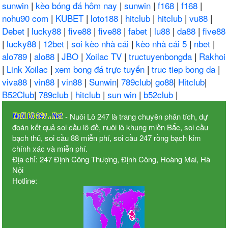
sunwin
|
kèo bóng đá hôm nay
|
sunwin
|
f168
|
f168
|
nohu90 com
|
KUBET
|
loto188
|
hitclub
|
hitclub
|
vu88
|
Debet
|
lucky88
|
five88
|
five88
|
fabet
|
lu88
|
da88
|
five88
|
lucky88
|
12bet
|
soi kèo nhà cái
|
kèo nhà cái 5
|
nbet
|
alo789
|
alo88
|
JBO
|
Xoilac TV
|
tructuyenbongda
|
Rakhoi
|
Link Xoilac
|
xem bong đá trực tuyến
|
truc tiep bong da
|
viva88
|
vin88
|
vin88
|
Sunwin
|
789club
|
go88
|
Hitclub
|
B52Club
|
789club
|
hitclub
|
sun win
|
b52club
|
- Nuôi Lô 247 là trang chuyên phân tích, dự
đoán kết quả soi cầu lô đề, nuôi lô khung miền Bắc, soi cầu
bạch thủ, soi cầu 88 miễn phí, soi cầu 247 rồng bạch kim
chính xác và miễn phí.
Địa chỉ: 247 Định Công Thượng, Định Công, Hoàng Mai, Hà
Nội
Hotline: