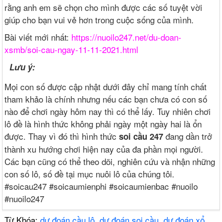
rằng anh em sẽ chọn cho mình được các số tuyệt vời
giúp cho bạn vui vẻ hơn trong cuộc sống của mình.
Bài viết mới nhất:
https://nuoilo247.net/du-doan-
xsmb/soi-cau-ngay-11-11-2021.html
Lưu ý:
Mọi con số được cập nhật dưới đây chỉ mang tính chất
tham khảo là chính nhưng nếu các bạn chưa có con số
nào để chơi ngày hôm nay thì có thể lấy. Tuy nhiên chơi
lô đề là hình thức không phải ngày một ngày hai là ổn
được. Thay vì đó thì hình thức
đang dần trở
soi cầu 247
thành xu hướng chơi hiện nay của đa phần mọi người.
Các bạn cũng có thể theo dõi, nghiên cứu và nhận những
con số lô, số đề tại mục nuôi lô của chúng tôi.
#soicau247 #soicaumienphi #soicaumienbac #nuoilo
#nuoilo247
Từ Khóa:
dự đoán cầu lô
,
dự đoán soi cầu
,
dự đoán xổ