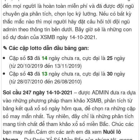
đến mọi người là hoàn toàn miễn phí và đã được đội ngũ
chuyên gia phân tích, chọn lọc kỹ lưỡng. Nếu có bất kỳ
thắc mắc nào thì mọi người hãy đặt câu hỏi tới đội ngũ
admin theo thông tin bên dưới. Bây giờ sẽ là những con
số dự đoán của XSMB ngày 14-10-2021.
✎
Các cặp lotto dẫn đầu bảng gan:
Cặp số
đã
ngày chưa ra, cực đại là
ngày
53
14
25
(từ 20/10/2019 đến 13/11/2019)
Cặp số
đã
ngày chưa ra, cực đại là
ngày
43
13
30
(từ 28/07/2010 đến 26/08/2010)
– được ADMIN đưa ra dựa
Soi cầu 247 ngày 14-10-2021
vào những phương pháp tham khảo XSMB, phân tích từ
bảng kết quả xổ số ngày hôm qua, để chọn ra những cặp
số may mắn nhất. Tuy nhiên, đây chỉ là những phân tích
mang tính chất để tham khảo xổ số miền Bắc. Chúc các
bạn may mắn.Cám ơn các anh em đã xem
Nuôi lô
– Dự Đoán Xổ Số Miền Bắc của chúng tôi, mong
khung