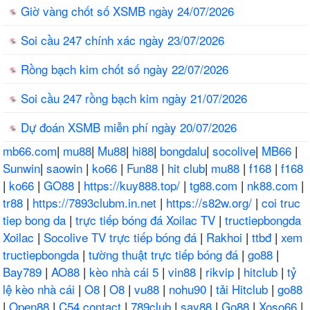
Giờ vàng chốt số XSMB ngày 24/07/2026
Soi cầu 247 chính xác ngày 23/07/2026
Rồng bạch kim chốt số ngày 22/07/2026
Soi cầu 247 rồng bạch kim ngày 21/07/2026
Dự đoán XSMB miễn phí ngày 20/07/2026
mb66.com
|
mu88
|
Mu88
|
hi88
|
bongdalu
|
socolive
|
MB66
|
Sunwin
|
saowin
|
ko66
|
Fun88
|
hit club
|
mu88
|
f168
|
f168
|
ko66
|
GO88
|
https://kuy888.top/
|
tg88.com
|
nk88.com
|
tr88
|
https://7893clubm.in.net
|
https://s82w.org/
|
coi truc
tiep bong da
|
trực tiếp bóng đá Xoilac TV
|
tructiepbongda
Xoilac
|
Socolive TV trực tiếp bóng đá
|
Rakhoi
|
ttbđ
|
xem
tructiepbongda
|
tường thuật trực tiếp bóng đá
|
go88
|
Bay789
|
AO88
|
kèo nhà cái 5
|
vin88
|
rikvip
|
hitclub
|
tỷ
lệ kèo nhà cái
|
O8
|
O8
|
vu88
|
nohu90
|
tải Hitclub
|
go88
|
Open88
|
C54.contact
|
789club
|
say88
|
Go88
|
Xoso66
|