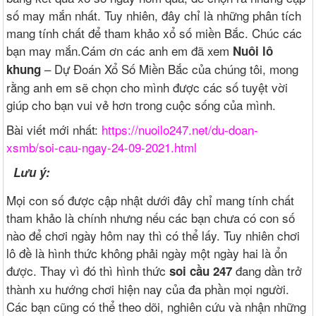
số may mắn nhất. Tuy nhiên, đây chỉ là những phân tích
mang tính chất để tham khảo xổ số miền Bắc. Chúc các
bạn may mắn.Cám ơn các anh em đã xem
Nuôi lô
– Dự Đoán Xổ Số Miền Bắc của chúng tôi, mong
khung
rằng anh em sẽ chọn cho mình được các số tuyệt vời
giúp cho bạn vui vẻ hơn trong cuộc sống của mình.
Bài viết mới nhất:
https://nuoilo247.net/du-doan-
xsmb/soi-cau-ngay-24-09-2021.html
Lưu ý:
Mọi con số được cập nhật dưới đây chỉ mang tính chất
tham khảo là chính nhưng nếu các bạn chưa có con số
nào để chơi ngày hôm nay thì có thể lấy. Tuy nhiên chơi
lô đề là hình thức không phải ngày một ngày hai là ổn
được. Thay vì đó thì hình thức
đang dần trở
soi cầu 247
thành xu hướng chơi hiện nay của đa phần mọi người.
Các bạn cũng có thể theo dõi, nghiên cứu và nhận những