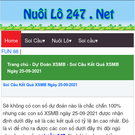
Home
Soi Cầu▾
Nuôi Lô▾
Soi cầu▾
FUN 88
|
Trang chủ
›
Dự Đoán XSMB
›
Soi Cầu Kết Quả XSMB
Ngày 25-09-2021
Soi Cầu Kết Quả XSMB Ngày 25-09-2021
Sẽ không có con số dự đoán nào là chắc chắn 100%
nhưng các con số XSMB ngày 25-09-2021 được nhận
định dưới đây sẽ là các kết quả có tỷ lệ ăn cao nhất. Đó
là vì để cho ra được các con số dưới đây thì đội ngũ