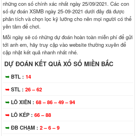
những con số chính xác nhất ngày 25/09/2021. Các con
số dự đoán XSMB ngày 25-09-2021 dưới đây đã được
phân tích và chọn lọc kỹ lưỡng cho nên mọi người có thể
yên tâm để chơi.
Mỗi ngày sẽ có những dự đoán hoàn toàn miễn phí để gửi
tới anh em, hãy truy cập vào website thường xuyên để
cập nhật kết quả nhanh nhất nhé.
DỰ ĐOÁN KẾT QUẢ XỔ SỐ MIỀN BẮC
➥
BTL :
14
➥
STL :
26 – 62
➥
LÔ XIÊN :
68 – 86 – 49 – 94
➥
LÔ KÉP :
66 – 88
➥
ĐB CHẠM :
2 – 6 – 9