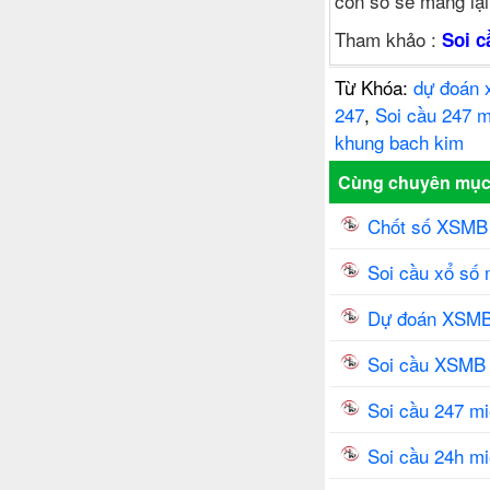
con số sẽ mang lạ
Tham khảo :
Soi c
Từ Khóa:
dự đoán 
247
,
Soi cầu 247 m
khung bach kim
Cùng chuyên mụ
Chốt số XSMB 
Soi cầu xổ số 
Dự đoán XSMB 
Soi cầu XSMB 
Soi cầu 247 mi
Soi cầu 24h mi