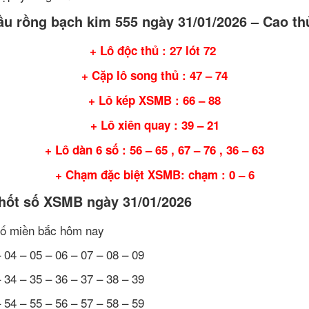
cầu rồng bạch kim 555 ngày 31/01/2026 – Cao th
+ Lô độc thủ : 27 lót 72
+ Cặp lô song thủ : 47 – 74
+ Lô kép XSMB : 66 – 88
+ Lô xiên quay : 39 – 21
+ Lô dàn 6 số : 56 – 65 , 67 – 76 , 36 – 63
+ Chạm đặc biệt XSMB: chạm : 0 – 6
chốt số XSMB ngày 31/01/2026
số miền bắc hôm nay
 04 – 05 – 06 – 07 – 08 – 09
 34 – 35 – 36 – 37 – 38 – 39
 54 – 55 – 56 – 57 – 58 – 59