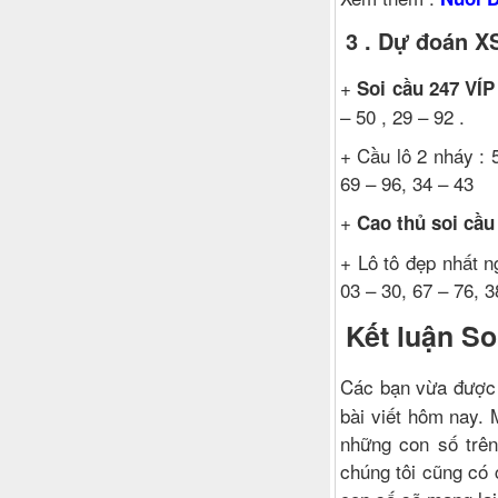
3 . Dự đoán 
+
Soi cầu 247 VÍ
– 50 , 29 – 92 .
+ Cầu lô 2 nháy : 5
69 – 96, 34 – 43
+
Cao thủ soi cầ
+ Lô tô đẹp nhất n
03 – 30, 67 – 76, 3
Kết luận So
Các bạn vừa được
bài viết hôm nay. 
những con số trên
chúng tôi cũng có 