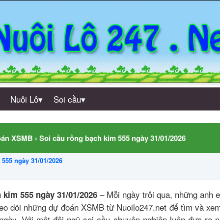
Nuôi Lô▾
Soi cầu▾
oán XSMB
›
Soi cầu rồng bạch kim 555 ngày 31/01/2026
 555 ngày 31/01/2026
– Mỗi ngày trôi qua, những anh 
 kim 555 ngày 31/01/2026
theo dõi những dự đoán XSMB từ Nuoilo247.net để tìm và x
 ngày. Với một đội ngũ soi cầu chuyên nghiệp luôn đưa ra 