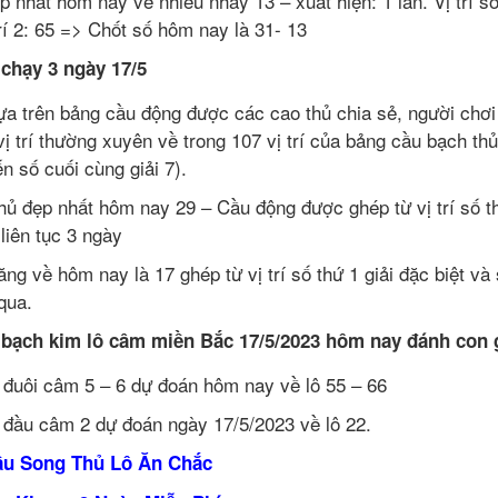
 nhất hôm nay về nhiều nháy 13 – xuất hiện: 1 lần. Vị trí số
 trí 2: 65 => Chốt số hôm nay là 31- 13
 chạy 3 ngày 17/5
ựa trên bảng cầu động được các cao thủ chia sẻ, người chơi
ị trí thường xuyên về trong 107 vị trí của bảng cầu bạch thủ
ến số cuối cùng giải 7).
thủ đẹp nhất hôm nay 29 – Cầu động được ghép từ vị trí số th
 liên tục 3 ngày
ng về hôm nay là 17 ghép từ vị trí số thứ 1 giải đặc biệt và 
 qua.
 bạch kim
lô câm miền Bắc 17/5/2023 hôm nay đánh con 
 đuôi câm 5 – 6 dự đoán hôm nay về lô 55 – 66
 đầu câm 2 dự đoán ngày 17/5/2023 về lô 22.
ầu Song Thủ Lô Ăn Chắc