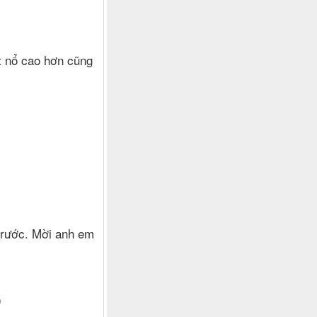
t nổ cao hơn cũng
trước. Mời anh em
0