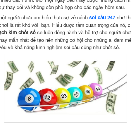
sự thay đổi và không còn phù hợp cho các ngày hôm sau.
 một người chưa am hiểu thực sự về cách
như thế
soi cầu 247
 chơi là rất khó với bạn. Hiểu được tầm quan trọng của nó, c
sẽ luôn đồng hành và hỗ trợ cho người ch
ạch kim chốt số
may mắn nhất để tạo nên những cơ hội cho những ai đam mê
yếu về khả năng kinh nghiệm soi cầu cũng như chốt số.