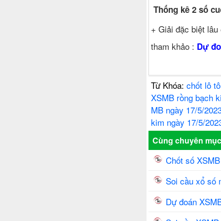
Thống kê 2 số cu
+ Giải đặc biệt lâu
tham khảo :
Dự đo
Từ Khóa:
chốt lô tô
XSMB rồng bạch k
MB ngày 17/5/202
kim ngày 17/5/202
Cùng chuyên mụ
Chốt số XSMB 
Soi cầu xổ số 
Dự đoán XSMB 