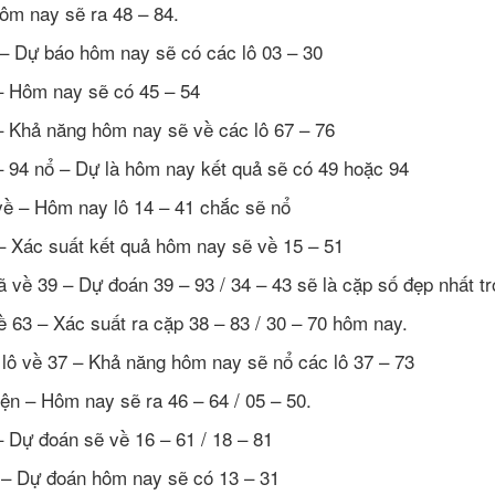
ôm nay sẽ ra 48 – 84.
– Dự báo hôm nay sẽ có các lô 03 – 30
– Hôm nay sẽ có 45 – 54
– Khả năng hôm nay sẽ về các lô 67 – 76
 94 nổ – Dự là hôm nay kết quả sẽ có 49 hoặc 94
về – Hôm nay lô 14 – 41 chắc sẽ nổ
– Xác suất kết quả hôm nay sẽ về 15 – 51
 về 39 – Dự đoán 39 – 93 / 34 – 43 sẽ là cặp số đẹp nhất t
 63 – Xác suất ra cặp 38 – 83 / 30 – 70 hôm nay.
lô về 37 – Khả năng hôm nay sẽ nổ các lô 37 – 73
ện – Hôm nay sẽ ra 46 – 64 / 05 – 50.
 Dự đoán sẽ về 16 – 61 / 18 – 81
– Dự đoán hôm nay sẽ có 13 – 31