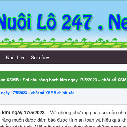
Nuôi Lô▾
Soi cầu▾
oán XSMB
›
Soi cầu rồng bạch kim ngày 17/5/2023 – chốt số XS
 ngày 17/5/2023 – chốt số XSMB chính xác
– Với những phương pháp soi cầu như 
 kim ngày 17/5/2023
 rằng muốn được đảm bảo được tính an toàn và hiệu quả khi
t nhiều cách tính. Mỗi một ngày đều thấy được những cách m