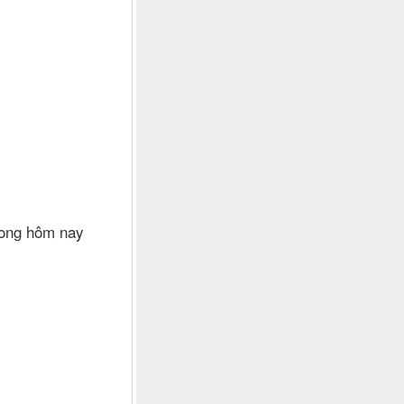
rong hôm nay