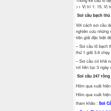
Thống kê cầu lô đẹp
>> Vị trí 1: 15, Vị
Soi cầu bạch thủ
Với cách soi cầu d
nghiên cứu những v
tiên giải đặc biệt đ
– Soi cầu lô bạch 
thứ 1 giải 3.6 chạy
– Soi cầu có khả nă
rơi liên tục 3 ngày
Soi cầu 247 rồng
Hôm qua xuất hiện
Hôm qua xuất hiện
tham khảo :
Soi C