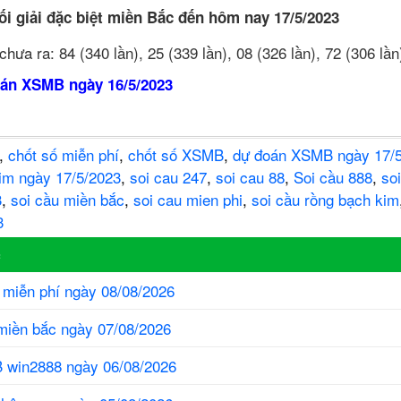
ối giải đặc biệt miền Bắc đến hôm nay 17/5/2023
 chưa ra: 84 (340 lần), 25 (339 lần), 08 (326 lần), 72 (306 lần
án XSMB ngày 16/5/2023
,
chốt số miễn phí
,
chốt số XSMB
,
dự đoán XSMB ngày 17/
im ngày 17/5/2023
,
soi cau 247
,
soi cau 88
,
Soi cầu 888
,
so
3
,
soi cầu miền bắc
,
soi cau mien phi
,
soi cầu rồng bạch kim
3
c
miễn phí ngày 08/08/2026
miền bắc ngày 07/08/2026
win2888 ngày 06/08/2026