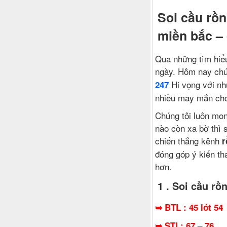
Soi cầu rồn
miền bắc –
Qua những tìm hiểu
ngày. Hôm nay chún
Hi vọng với nh
247
nhiều may mắn ch
Chúng tôi luôn mon
nào còn xa bờ thì
chiến thắng kênh
r
đóng góp ý kiến th
hơn.
1 . Soi cầu rồ
➥ BTL : 45 lót 54
➥ STL: 67 – 76