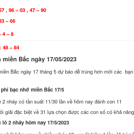
7 , 96 – 03 , 47 – 90
33 – 66
 4 – 8
 48 – 84
4h miền Bắc ngày 17/05/2023
miền Bắc ngày 17 tháng 5 dự báo dễ trúng hơn mời các bạn 
 phí
bạc nhớ miền Bắc 17/5
 2 nháy có tần suất 11/30 lần về hôm nay đánh con 11
i giải đặc biệt về 31 lựa chọn được các con số có khả năn
c
lô 2 nháy hôm nay 17/5/2023