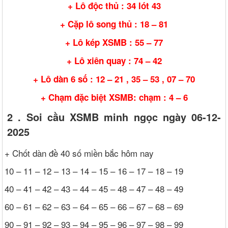
+ Lô độc thủ : 34 lót 43
+ Cặp lô song thủ : 18 – 81
+ Lô kép XSMB : 55 – 77
+ Lô xiên quay : 74 – 42
+ Lô dàn 6 số : 12 – 21 , 35 – 53 , 07 – 70
+ Chạm đặc biệt XSMB: chạm : 4 – 6
2 . Soi cầu XSMB minh ngọc ngày 06-12-
2025
+ Chốt dàn đề 40 số miền bắc hôm nay
10 – 11 – 12 – 13 – 14 – 15 – 16 – 17 – 18 – 19
40 – 41 – 42 – 43 – 44 – 45 – 48 – 47 – 48 – 49
60 – 61 – 62 – 63 – 64 – 65 – 66 – 67 – 68 – 69
90 – 91 – 92 – 93 – 94 – 95 – 96 – 97 – 98 – 99