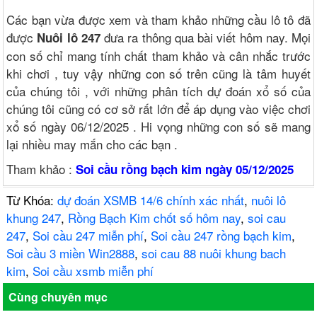
Các bạn vừa được xem và tham khảo những cầu lô tô đã
được
đưa ra thông qua bài viết hôm nay. Mọi
Nuôi lô 247
con số chỉ mang tính chất tham khảo và cân nhắc trước
khi chơi , tuy vậy những con số trên cũng là tâm huyết
của chúng tôi , với những phân tích dự đoán xổ số của
chúng tôi cũng có cơ sở rất lớn để áp dụng vào việc chơi
xổ số ngày 06/12/2025 . Hi vọng những con số sẽ mang
lại nhiều may mắn cho các bạn .
Tham khảo :
Soi cầu rồng bạch kim ngày 05/12/2025
Từ Khóa:
dự đoán XSMB 14/6 chính xác nhất
,
nuôi lô
khung 247
,
Rồng Bạch Kim chốt số hôm nay
,
soi cau
247
,
Soi cầu 247 miễn phí
,
Soi cầu 247 rồng bạch kim
,
Soi cầu 3 miền Win2888
,
soi cau 88 nuôi khung bach
kim
,
Soi cầu xsmb miễn phí
Cùng chuyên mục