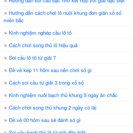
Hướng dẫn soi cầu bạc nhớ kết hợp với giải đặc biệt
Hướng dẫn cách chơi lô nuôi khung đơn giản xổ số
miền bắc
Kinh nghiệm nghép cầu lô tô
Cách chơi song thủ lô hiệu quả
Soi cầu lô tô từ giải 7
Đề về kép 11 hôm sau nên chơi số gì
Cách soi cầu từ giải 3 trong xổ số
Kinh nghiệm nuôi bạch thủ khung 5 ngày ăn chắc
Cách chơi song thủ khung 2 ngày có lãi
Đề về 00 hôm sau sẽ đánh số gì
Soi cầu bạch thủ lô từ giải đặc biệt