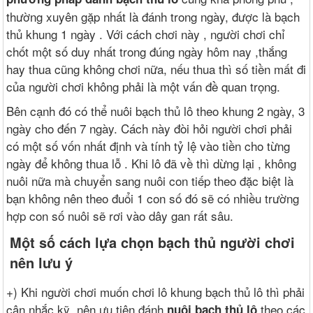
thường xuyên gặp nhất là đánh trong ngày, được là bạch
thủ khung 1 ngày . Với cách chơi này , người chơi chỉ
chốt một số duy nhất trong đúng ngày hôm nay ,thắng
hay thua cũng không chơi nữa, nếu thua thì số tiền mất đi
của người chơi không phải là một vấn đề quan trọng.
Bên cạnh đó có thể nuôi bạch thủ lô theo khung 2 ngày, 3
ngày cho đến 7 ngày. Cách này đòi hỏi người chơi phải
có một số vốn nhất định và tính tỷ lệ vào tiền cho từng
ngày để không thua lỗ . Khi lô đã về thì dừng lại , không
nuôi nữa mà chuyển sang nuôi con tiếp theo đặc biệt là
bạn không nên theo đuổi 1 con số đó sẽ có nhiều trường
hợp con số nuôi sẽ rơi vào dây gan rất sâu.
Một số cách lựa chọn bạch thủ người chơi
nên lưu ý
+) Khi người chơi muốn chơi lô khung bạch thủ lô thì phải
cân nhắc kỹ, nên ưu tiên đánh
theo các
nuôi bạch thủ lô