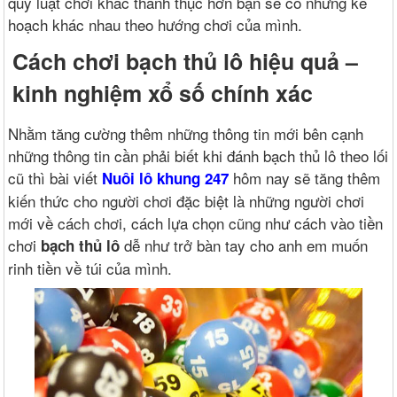
quy luật chơi khác thành thục hơn bạn sẽ có những kế
hoạch khác nhau theo hướng chơi của mình.
Cách chơi bạch thủ lô hiệu quả –
kinh nghiệm xổ số chính xác
Nhằm tăng cường thêm những thông tin mới bên cạnh
những thông tin cần phải biết khi đánh bạch thủ lô theo lối
cũ thì bài viết
hôm nay sẽ tăng thêm
Nuôi lô khung 247
kiến thức cho người chơi đặc biệt là những người chơi
mới về cách chơi, cách lựa chọn cũng như cách vào tiền
chơi
dễ như trở bàn tay cho anh em muốn
bạch thủ lô
rinh tiền về túi của mình.