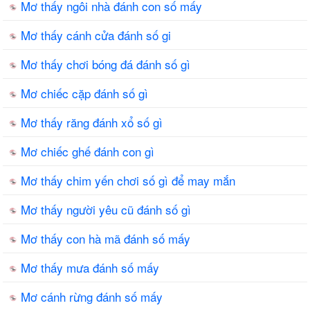
Mơ thấy ngôi nhà đánh con số mấy
Mơ thấy cánh cửa đánh số gi
Mơ thấy chơi bóng đá đánh số gì
Mơ chiếc cặp đánh số gì
Mơ thấy răng đánh xổ số gì
Mơ chiếc ghế đánh con gì
Mơ thấy chim yến chơi số gì để may mắn
Mơ thấy người yêu cũ đánh số gì
Mơ thấy con hà mã đánh số mấy
Mơ thấy mưa đánh số mấy
Mơ cánh rừng đánh số mấy