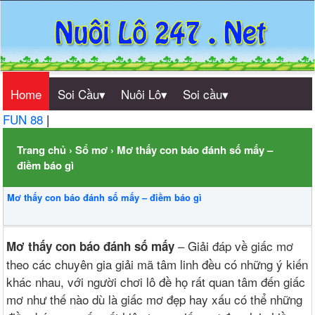
Home
Soi Cầu▾
Nuôi Lô▾
Soi cầu▾
FUN 88
|
Trang chủ
›
Sổ mơ
›
Mơ thấy con báo đánh số mấy –
điềm báo gì
Mơ thấy con báo đánh số mấy – điềm báo gì
– Giải đáp về giấc mơ
Mơ thấy con báo đánh số mấy
theo các chuyên gia giải mã tâm linh đều có những ý kiến
khác nhau, với người chơi lô đề họ rất quan tâm đến giấc
mơ như thế nào dù là giấc mơ đẹp hay xấu có thể những