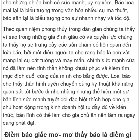
cho những chiến binh có sức mạnh, uy nghiêm. Báo hoa
mai lại là biểu tượng trong văn hóa nhiều sự ma thuật,
báo săn lại là biểu tượng cho sự nhanh nhạy và tốc độ.
Theo quan niệm phong thủy trong dân gian chúng ta thấy
vì sao trong những gia đình giàu có và quyền lực chúng
ta thấy họ sẽ trưng bầy các sản phẩm có liên quan đến
loài báo, bởi một điều người ta cho rằng báo là con vật
mang lại sự cát tường và may mắn, chính sức mạnh của
nó đã làm nên tinh thần không khuất phục và kiếm tìm
mục đích cuối cùng của mình cho bằng được. Loài báo
cho thấy thân hình uyển chuyển cùng kỹ thuật khả năng
quan sát tốt bước đi nhẹ nhàng nhưng thể hiện một sự
bản lĩnh sức mạnh tuyệt đối đặc biệt thích hợp cho gia
chủ hoạt động trong kinh doanh hội tụ đầy đủ về kiến
thức, bản lĩnh có thể làm cho gia chủ ăn nên làm ra ngày
càng phát đạt.
Điềm báo giấc mơ- mơ thấy báo là điềm gì