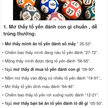
1. Mơ thấy tổ yến đánh con gì chuẩn , dễ
trúng thưởng:
•
” 35-53″.
Mơ thấy mình ăn tổ yến đánh số mấy
• Chiêm bao thấy mình đang nấu tổ yến đánh “27-72”.
• Mộng thấy mình được tặng tổ yến đánh “56-65”.
• Ngủ
“09-90”.
mơ thấy đi mua tổ yến đánh con gì
• Nằm mơ thấy vào động có nhiều tổ yến đánh “19-91”..
• Mơ thấy tổ yến dính máu đánh “64-46”.
• Chiêm bao thấy tổ yến rơi xuống nước đánh “12-21”.
• Ngủ
“05-50”.
mơ thấy bạn bè ăn tổ yến đánh lô đề gì