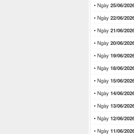
• Ngày
25/06/202
• Ngày
22/06/202
• Ngày
21/06/202
• Ngày
20/06/202
• Ngày
19/06/202
• Ngày
18/06/202
• Ngày
15/06/202
• Ngày
14/06/202
• Ngày
13/06/202
• Ngày
12/06/202
• Ngày
11/06/202