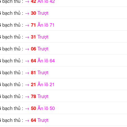
bạch thủ :
→
Ăn lô 42
6
42
bạch thủ :
→
Trượt
6
30
bạch thủ :
→
Ăn lô 71
6
71
bạch thủ :
→
Trượt
6
31
bạch thủ :
→
Trượt
6
06
bạch thủ :
→
Ăn lô 64
6
64
bạch thủ :
→
Trượt
6
81
bạch thủ :
→
Ăn lô 21
6
21
bạch thủ :
→
Trượt
6
78
bạch thủ :
→
Ăn lô 50
6
50
bạch thủ :
→
Trượt
6
64