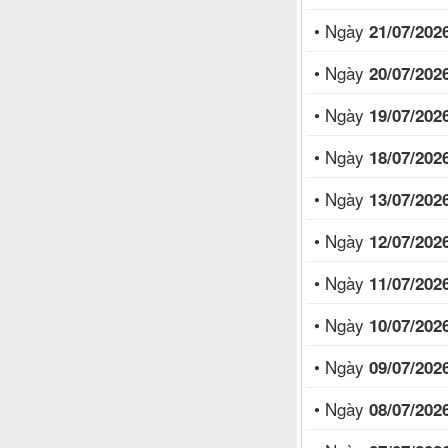
• Ngày
21/07/202
• Ngày
20/07/202
• Ngày
19/07/202
• Ngày
18/07/202
• Ngày
13/07/202
• Ngày
12/07/202
• Ngày
11/07/202
• Ngày
10/07/202
• Ngày
09/07/202
• Ngày
08/07/202