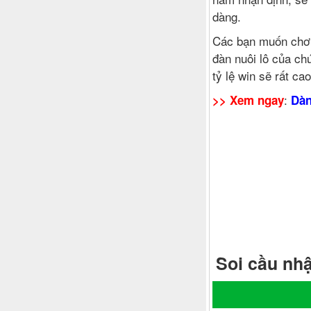
dàng.
Các bạn muốn chơi 
đàn nuôi lô của ch
tỷ lệ win sẽ rất cao
:
>> Xem ngay
Dàn
Soi cầu nhậ