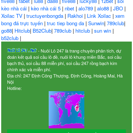
five88
|
fabet
|
lu88
|
da88
|
five88
|
lucky88
|
12bet
|
soi
kèo nhà cái
|
kèo nhà cái 5
|
nbet
|
alo789
|
alo88
|
JBO
|
Xoilac TV
|
tructuyenbongda
|
Rakhoi
|
Link Xoilac
|
xem
bong đá trực tuyến
|
truc tiep bong da
|
Sunwin
|
789club
|
go88
|
Hitclub
|
B52Club
|
789club
|
hitclub
|
sun win
|
b52club
|
- Nuôi Lô 247 là trang chuyên phân tích, dự
đoán kết quả soi cầu lô đề, nuôi lô khung miền Bắc, soi cầu
bạch thủ, soi cầu 88 miễn phí, soi cầu 247 rồng bạch kim
chính xác và miễn phí.
Địa chỉ: 247 Định Công Thượng, Định Công, Hoàng Mai, Hà
Nội
Hotline: