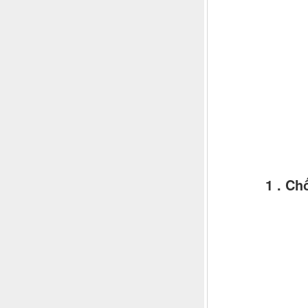
1 . Ch