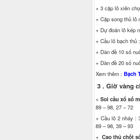
+ 3 cặp lô xiên chọ
+ Cặp song thủ lô 
+ Dự đoán lô kép n
+ Cầu lô bạch thủ 
+ Dàn đề 10 số nuô
+ Dàn đề 20 số nuô
Xem thêm :
Bạch 
3 . Giờ vàng 
+
Soi cầu xổ số m
89 – 98, 27 – 72
+ Cầu lô 2 nháy : 3
89 – 98, 39 – 93
+
Cao thủ chốt s