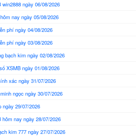
win2888 ngày 06/08/2026
hôm nay ngày 05/08/2026
ễn phí ngày 04/08/2026
ễn phí ngày 03/08/2026
ng bạch kim ngày 02/08/2026
 số XSMB ngày 01/08/2026
ính xác ngày 31/07/2026
minh ngọc ngày 30/07/2026
p ngày 29/07/2026
 hôm nay ngày 28/07/2026
ạch kim 777 ngày 27/07/2026