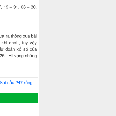
, 19 – 91, 03 – 30,
a ra thông qua bài
khi chơi , tuy vậy
 dự đoán xổ số của
025 . Hi vọng những
Soi cầu 247 rồng