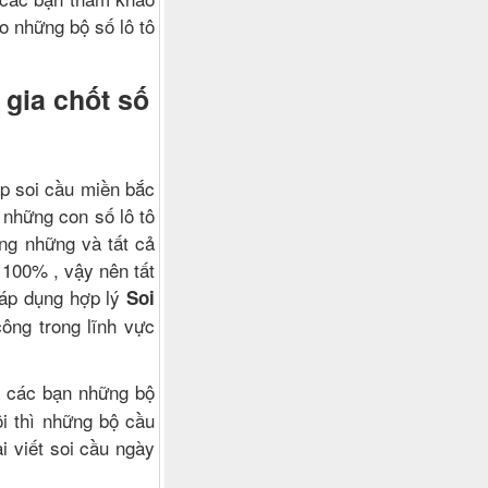
o những bộ số lô tô
gia chốt số
ấp soi cầu miền bắc
 những con số lô tô
àng những và tất cả
 100% , vậy nên tất
 áp dụng hợp lý
Soi
ông trong lĩnh vực
 các bạn những bộ
ôi thì những bộ cầu
i viết soi cầu ngày