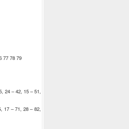
6 77 78 79
5, 24 – 42, 15 – 51,
5, 17 – 71, 28 – 82,