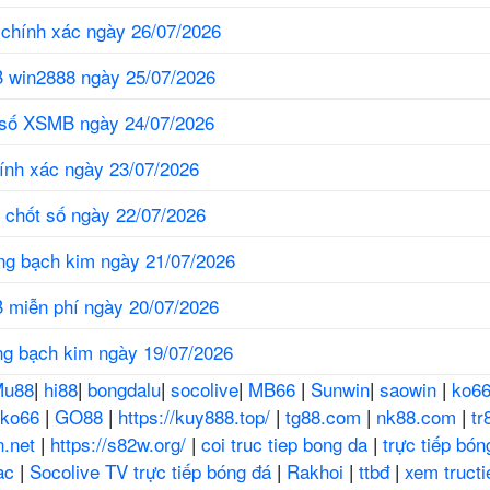
chính xác ngày 26/07/2026
win2888 ngày 25/07/2026
 số XSMB ngày 24/07/2026
ính xác ngày 23/07/2026
 chốt số ngày 22/07/2026
ng bạch kim ngày 21/07/2026
miễn phí ngày 20/07/2026
ng bạch kim ngày 19/07/2026
Mu88
|
hi88
|
bongdalu
|
socolive
|
MB66
|
Sunwin
|
saowin
|
ko6
ko66
|
GO88
|
https://kuy888.top/
|
tg88.com
|
nk88.com
|
tr
n.net
|
https://s82w.org/
|
coi truc tiep bong da
|
trực tiếp bó
lac
|
Socolive TV trực tiếp bóng đá
|
Rakhoi
|
ttbđ
|
xem truct