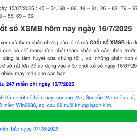
gày 15/07/2025 : 45 – 54, 68 – 86, 18 – 81, 26 – 62, 79 – 97
8 – 85, 69 – 96.
hốt số XSMB hôm nay ngày 16/7/2025
 xem và tham khảo những cầu lô tô mà
đã đư
Chốt số XMSB
i con số chỉ mang tính chất tham khảo và cân nhắc trước 
 cũng là tâm huyết của chúng tôi , với những phân tích
cơ sở rất lớn để áp dụng vào việc chơi xổ số ngày 16/07/2
i nhiều may mắn cho các bạn .
ầu 247 miễn phí ngày 15/7/2025
h Kim chốt số hôm nay
,
soi cau 247
,
Soi cầu 247 miễn phí
,
 3 miền Win2888
,
soi cau 88 nuôi khung bach kim
c
miền bắc ngày 07/08/2026