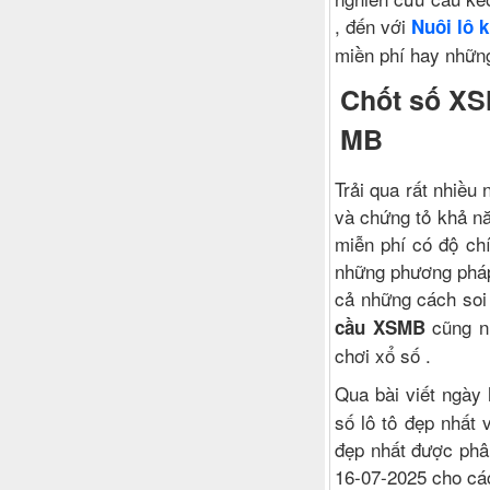
, đến với
Nuôi lô 
miền phí hay những
Chốt số XS
MB
Trải qua rất nhiều
và chứng tỏ khả nă
miễn phí có độ chí
những phương pháp 
cả những cách soi
cũng nh
cầu XSMB
chơi xổ số .
Qua bài viết ngày
số lô tô đẹp nhất 
đẹp nhất được phân
16-07-2025 cho cá