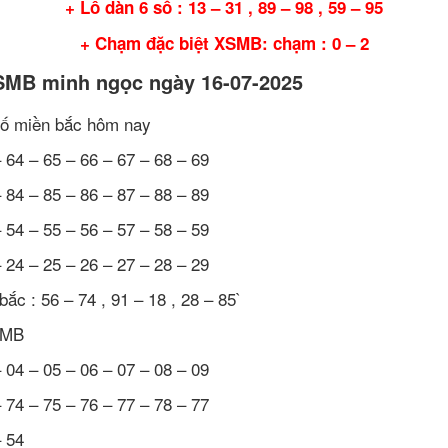
+ Lô dàn 6 số : 13 – 31 , 89 – 98 , 59 – 95
+ Chạm đặc biệt XSMB: chạm : 0 – 2
SMB minh ngọc ngày 16-07-2025
số miền bắc hôm nay
 64 – 65 – 66 – 67 – 68 – 69
 84 – 85 – 86 – 87 – 88 – 89
 54 – 55 – 56 – 57 – 58 – 59
 24 – 25 – 26 – 27 – 28 – 29
ắc : 56 – 74 , 91 – 18 , 28 – 85`
SMB
 04 – 05 – 06 – 07 – 08 – 09
 74 – 75 – 76 – 77 – 78 – 77
– 54