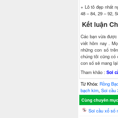
+ Lô tô đẹp nhất n
48 – 84, 29 – 92, 5
Kết luận C
Các bạn vừa được
viết hôm nay . Mọ
những con số trên
chúng tôi cũng có 
con số sẽ mang lạ
Tham khảo :
Soi c
Từ Khóa:
Rồng Bạc
bạch kim
,
Soi cầu
Cùng chuyên mụ
Soi cầu xổ số 