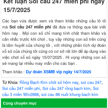
Kết luận Soi cầu 247 miễn phí ngày
15/7/2025
Các bạn vừa được xem và tham khảo những cầu lô tô
mà
đã đưa ra thông qua bài viết
Soi cầu 247 miễn phí
hôm nay . Mọi con số chỉ mang tính chất tham khảo và
cân nhắc trước khi chơi , tuy vậy những con số trên cũng
là tâm huyết của chúng tôi , với những phân tích dự đoán
xổ số của chúng tôi cũng có cơ sở rất lớn để áp dụng vào
việc chơi xổ số ngày 15/07/2025 . Hi vọng những con số
sẽ mang lại nhiều may mắn cho các bạn .
Tham khảo :
Dự đoán XSMB víp ngày 14/7/2025
Từ Khóa:
Rồng Bạch Kim chốt số hôm nay
,
soi cau 247
,
Soi cầu 247 miễn phí
,
Soi cầu 247 rồng bạch kim
,
Soi
cầu 3 miền Win2888
,
soi cau 88 nuôi khung bach kim
Cùng chuyên mục