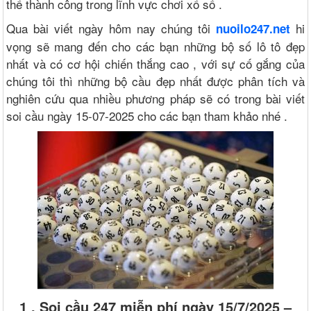
thể thành công trong lĩnh vực chơi xổ số .
Qua bài viết ngày hôm nay chúng tôi
hi
nuoilo247.net
vọng sẽ mang đến cho các bạn những bộ số lô tô đẹp
nhất và có cơ hội chiến thắng cao , với sự cố gắng của
chúng tôi thì những bộ cầu đẹp nhất được phân tích và
nghiên cứu qua nhiều phương pháp sẽ có trong bài viết
soi cầu ngày 15-07-2025 cho các bạn tham khảo nhé .
1 . Soi cầu 247 miễn phí ngày 15/7/2025 –