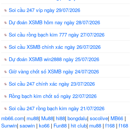
Soi cầu 247 víp ngày 29/07/2026
Dự đoán XSMB hôm nay ngày 28/07/2026
Soi cầu rồng bạch kim 777 ngày 27/07/2026
Soi cầu XSMB chính xác ngày 26/07/2026
Dự đoán XSMB win2888 ngày 25/07/2026
Giờ vàng chốt số XSMB ngày 24/07/2026
Soi cầu 247 chính xác ngày 23/07/2026
Rồng bạch kim chốt số ngày 22/07/2026
Soi cầu 247 rồng bạch kim ngày 21/07/2026
mb66.com
|
mu88
|
Mu88
|
hi88
|
bongdalu
|
socolive
|
MB66
|
Sunwin
|
saowin
|
ko66
|
Fun88
|
hit club
|
mu88
|
f168
|
f168