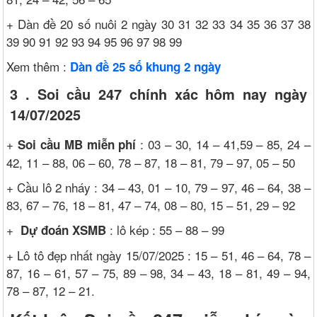
+ Dàn đề 20 số nuôi 2 ngày 30 31 32 33 34 35 36 37 38
39 90 91 92 93 94 95 96 97 98 99
Xem thêm :
Dàn đề 25 số khung 2 ngày
3 . Soi cầu 247 chính xác hôm nay ngày
14/07/2025
+
: 03 – 30, 14 – 41,59 – 85, 24 –
Soi cầu MB miễn phí
42, 11 – 88, 06 – 60, 78 – 87, 18 – 81, 79 – 97, 05 – 50
+ Cầu lô 2 nháy : 34 – 43, 01 – 10, 79 – 97, 46 – 64, 38 –
83, 67 – 76, 18 – 81, 47 – 74, 08 – 80, 15 – 51, 29 – 92
+
: lô kép : 55 – 88 – 99
Dự đoán XSMB
+ Lô tô đẹp nhất ngày 15/07/2025 : 15 – 51, 46 – 64, 78 –
87, 16 – 61, 57 – 75, 89 – 98, 34 – 43, 18 – 81, 49 – 94,
78 – 87, 12 – 21.