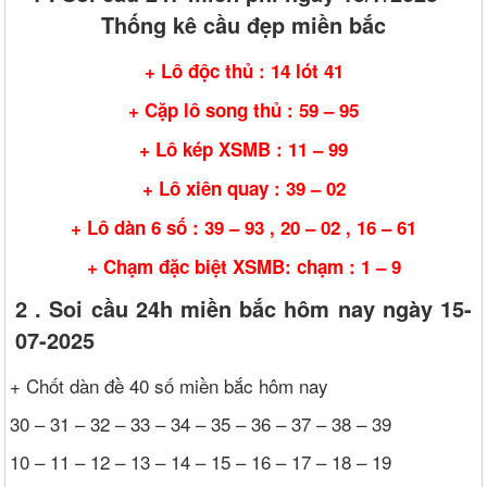
Thống kê cầu đẹp miền bắc
+ Lô độc thủ : 14 lót 41
+ Cặp lô song thủ : 59 – 95
+ Lô kép XSMB : 11 – 99
+ Lô xiên quay : 39 – 02
+ Lô dàn 6 số : 39 – 93 , 20 – 02 , 16 – 61
+ Chạm đặc biệt XSMB: chạm : 1 – 9
2 . Soi cầu 24h miền bắc hôm nay ngày 15-
07-2025
+ Chốt dàn đề 40 số miền bắc hôm nay
30 – 31 – 32 – 33 – 34 – 35 – 36 – 37 – 38 – 39
10 – 11 – 12 – 13 – 14 – 15 – 16 – 17 – 18 – 19