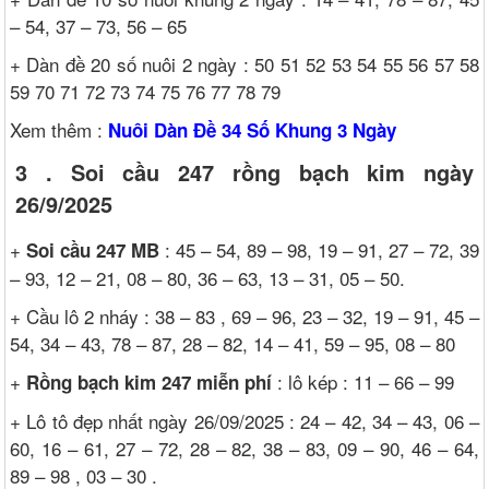
– 54, 37 – 73, 56 – 65
+ Dàn đề 20 số nuôi 2 ngày : 50 51 52 53 54 55 56 57 58
59 70 71 72 73 74 75 76 77 78 79
Xem thêm :
Nuôi Dàn Đề 34 Số Khung 3 Ngày
3 . Soi cầu 247 rồng bạch kim ngày
26/9/2025
+
: 45 – 54, 89 – 98, 19 – 91, 27 – 72, 39
Soi cầu 247 MB
– 93, 12 – 21, 08 – 80, 36 – 63, 13 – 31, 05 – 50.
+ Cầu lô 2 nháy : 38 – 83 , 69 – 96, 23 – 32, 19 – 91, 45 –
54, 34 – 43, 78 – 87, 28 – 82, 14 – 41, 59 – 95, 08 – 80
+
: lô kép : 11 – 66 – 99
Rồng bạch kim 247 miễn phí
+ Lô tô đẹp nhất ngày 26/09/2025 : 24 – 42, 34 – 43, 06 –
60, 16 – 61, 27 – 72, 28 – 82, 38 – 83, 09 – 90, 46 – 64,
89 – 98 , 03 – 30 .