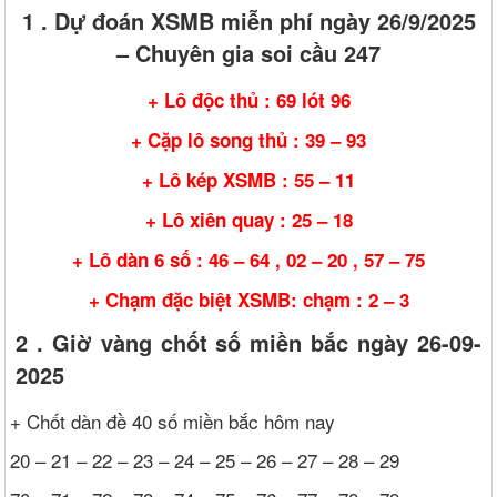
1 . Dự đoán XSMB miễn phí
ngày 26/9/2025
– Chuyên gia soi cầu 247
+ Lô độc thủ : 69 lót 96
+ Cặp lô song thủ : 39 – 93
+ Lô kép XSMB : 55 – 11
+ Lô xiên quay : 25 – 18
+ Lô dàn 6 số : 46 – 64 , 02 – 20 , 57 – 75
+ Chạm đặc biệt XSMB: chạm : 2 – 3
2 . Giờ vàng chốt số miền bắc ngày 26-09-
2025
+ Chốt dàn đề 40 số miền bắc hôm nay
20 – 21 – 22 – 23 – 24 – 25 – 26 – 27 – 28 – 29