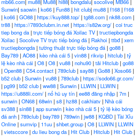
mb66.com
|
mu88
|
Mu88
|
hi88
|
bongdalu
|
socolive
|
MB66
|
Sunwin
|
saowin
|
ko66
|
Fun88
|
hit club
|
mu88
|
f168
|
f168
|
ko66
|
GO88
|
https://kuy888.top/
|
tg88.com
|
nk88.com
|
tr88
|
https://7893clubm.in.net
|
https://s82w.org/
|
coi truc
tiep bong da
|
trực tiếp bóng đá Xoilac TV
|
tructiepbongda
Xoilac
|
Socolive TV trực tiếp bóng đá
|
Rakhoi
|
ttbđ
|
xem
tructiepbongda
|
tường thuật trực tiếp bóng đá
|
go88
|
Bay789
|
AO88
|
kèo nhà cái 5
|
vin88
|
rikvip
|
hitclub
|
tỷ
lệ kèo nhà cái
|
O8
|
O8
|
vu88
|
nohu90
|
tải Hitclub
|
go88
|
Open88
|
C54.contact
|
789club
|
say88
|
Go88
|
Xoso66
|
b52 club
|
Sunwin
|
vu88
|
789club
|
https://sodo66.gr.com/
|
pg99
|
b52 club
|
ww88
|
Sunwin
|
LLWIN
|
LLWIN
|
https://u888li.com/
|
nổ hũ uy tín
|
ee88 đăng nhập
|
7m
|
sunwin
|
ON68
|
68win
|
s8
|
hz88
|
cakhiatv
|
Nhà cái
sv388
|
sin88
|
app sunwin
|
kèo nhà cái 5
|
tỷ lệ kèo bóng
đá anh
|
789club
|
bay789
|
789win
|
jw88
|
KQBD
|
Tài Xỉu
Online
|
sumvip
|
11uu
|
shbet.group
|
O8
|
LLWIN
|
LLWIN
|
vietsccore
|
du lieu bong da
|
Hit Club
|
Hitclub
|
Hit Club
|