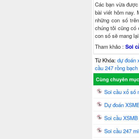
Các bạn vừa được
bài viết hôm nay. 
những con số trên
chúng tôi cũng có 
con số sẽ mang lạ
Tham khảo :
Soi c
Từ Khóa:
dự đoán
cầu 247 rồng bạch
Cùng chuyên mụ
Soi cầu xổ số 
Dự đoán XSMB 
Soi cầu XSMB 
Soi cầu 247 mi