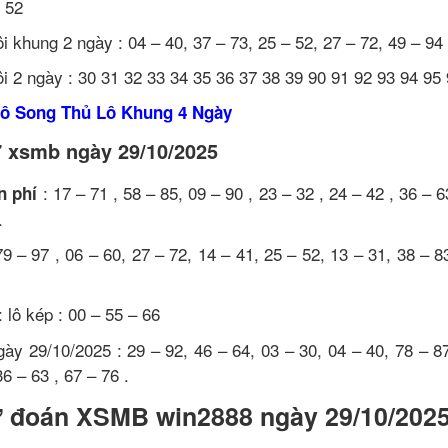
: 52
i khung 2 ngày : 04 – 40, 37 – 73, 25 – 52, 27 – 72, 49 – 94
i 2 ngày : 30 31 32 33 34 35 36 37 38 39 90 91 92 93 94 95
Lô Song Thủ Lô Khung 4 Ngày
47 xsmb
ngày 29/10/2025
: 17 – 71 , 58 – 85, 09 – 90 , 23 – 32 , 24 – 42 , 36 – 6
n phí
.
9 – 97 , 06 – 60, 27 – 72, 14 – 41, 25 – 52, 13 – 31, 38 – 8
: lô kép : 00 – 55 – 66
gày 29/10/2025 : 29 – 92, 46 – 64, 03 – 30, 04 – 40, 78 – 87
36 – 63 , 67 – 76 .
ự đoán XSMB win2888 ngày 29/10/202