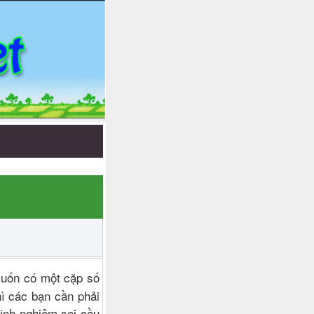
muốn có một cặp số
hì các bạn cần phải
 kinh nghiệm soi cầu