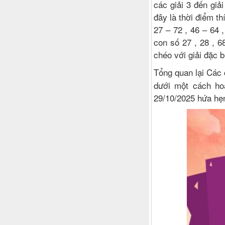
các giải 3 đến giả
đây là thời điểm t
27 – 72 , 46 – 64 
con số 27 , 28 , 
chéo với giải đặc 
Tổng quan lại Các
dưới một cách ho
29/10/2025 hứa hẹ