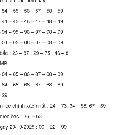
 54 – 55 – 56 – 57 – 58 – 59
 44 – 45 – 46 – 47 – 48 – 49
 94 – 95 – 96 – 97 – 98 – 99
 04 – 05 – 06 – 07 – 08 – 09
ắc : 23 – 87 , 29 – 75 , 46 – 81
SMB
 84 – 85 – 86 – 87 – 88 – 89
 64 – 65 – 66 – 67 – 68 – 69
– 29
n lọc chính xác nhất : 24 – 73, 34 – 58, 67 – 89
miền bắc : 36 – 63
gày 29/10/2025 : 00 – 22 – 99