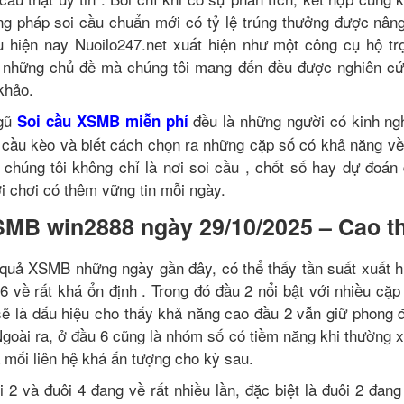
g pháp soi cầu chuẩn mới có tỷ lệ trúng thưởng được nâng
u hiện nay Nuoilo247.net xuất hiện như một công cụ hộ tr
, những chủ đề mà chúng tôi mang đến đều được nghiên cứ
khảo.
ngũ
đều là những người có kinh ng
Soi cầu XSMB miễn phí
u cầu kèo và biết cách chọn ra những cặp số có khả năng về
chúng tôi không chỉ là nơi soi cầu , chốt số hay dự đoán
i chơi có thêm vững tin mỗi ngày.
MB win2888 ngày 29/10/2025 – Cao th
 quả XSMB những ngày gần đây, có thể thấy tần suất xuất h
 về rất khá ổn định . Trong đó đầu 2 nổi bật với nhiều cặp 
 sẽ là dấu hiệu cho thấy khả năng cao đầu 2 vẫn giữ phong 
goài ra, ở đầu 6 cũng là nhóm số có tiềm năng khi thường xu
a mối liên hệ khá ấn tượng cho kỳ sau.
i 2 và đuôi 4 đang về rất nhiều lần, đặc biệt là đuôi 2 đang