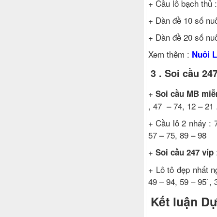
+ Cầu lô bạch thủ 
+ Dàn đề 10 số nuô
+ Dàn đề 20 số nuô
Xem thêm :
Nuôi 
3 . Soi cầu 2
+
Soi cầu MB miễ
, 47 – 74, 12 – 21 
+ Cầu lô 2 nháy : 7
57 – 75, 89 – 98
+
Soi cầu 247 víp
+ Lô tô đẹp nhất n
49 – 94, 59 – 95`, 
Kết luận D