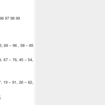
 96 97 98 99
3, 69 – 96 , 58 – 85
3, 67 – 76, 45 – 54,
, 19 – 91, 26 – 62,
5