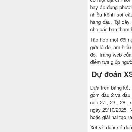
hay áp dụng phươn
nhiều kênh soi cầ
hàng đầu, Tại đây
cho các bạn tham 
Tập hợp một đội 
giới lô đề, am hiể
đó, Trang web của 
điểm tựa giúp ngườ
Dự đoán XS
Dựa trên bảng kết
gồm đầu 2 và đầu 6
cặp 27 , 23 , 28 ,
ngày 29/10/2025. N
hoặc giải hai tạo r
Xét về đuôi số đuô