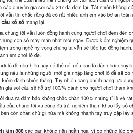
 các chuyên gia soi cầu 247 đã đem lại. Tất nhiên không có 
ôi vẫn tin chắc rằng đã có rất nhiều anh em vào bờ an toàn
mang lại.
i cầu xổ số
ua chúng tôi vẫn luôn đồng hành cùng người chơi đem đến c
những con số may mắn nhất mỗi ngày. Được kiểm nghiệm q
iệm trong nghề hy vọng chúng ta vẫn sẽ tiếp tục đồng hành
anh em chơi lô đề.
hơi lô đề như hiện nay có thể nói nếu bạn là dân chơi chuyên
ưng nếu là những người mới gia nhập làng chơi lô đề sẽ có 
m kiếm dành chiến thắng. Tuy nhiên bằng chính năng lực cũn
n gia soi cầu sẽ hỗ trợ 100/% dành cho người chơi tham kh
ôi đưa ra đảm bảo không chắc chắn 100% những tỉ lệ về rất
cầu của chúng tôi và cũng đã trải nghiệm tham khảo lấy số c
ế bạn còn chần chừ gì nữa mà không nhanh tay truy cập lấy 
các bạn không nên ngần ngại vì có những lúc chú
h kim 888