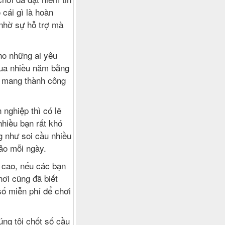
cái gì là hoàn
 nhờ sự hỗ trợ mà
ho những ai yêu
ua nhiều năm bằng
, mang thành công
 nghiệp thì có lẽ
nhiều bạn rất khó
g như soi cầu nhiều
ảo mỗi ngày.
 cao, nếu các bạn
hơi cũng đã biết
số miễn phí để chơi
ng tôi chốt số cầu