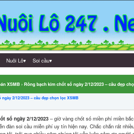
Nuôi Lô▾
Soi cầu▾
oán XSMB
›
Rồng bạch kim chốt số ngày 2/12/2023 – cầu đẹp ch
ố ngày 2/12/2023 – cầu đẹp chọn lọc XSMB
– giờ vàng chốt số miền phí miền bắ
ốt số ngày 2/12/2023
ễn đàn soi cầu miễn phí uy tín hiện nay. Chắc chắn rất nhiều
ng tôi, trải qua nhiều năm chúng tôi vẫn luôn cảm ơn người c