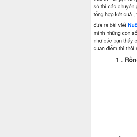
số thì các chuyên 
tổng hợp kết quả , 
đưa ra bài viết
Nuô
mình những con số
như các bạn thấy c
quan điểm thì thôi
1 . Rồ