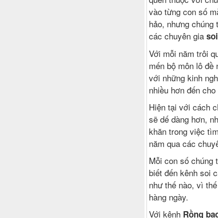
vào từng con số mà
hảo, nhưng chúng t
các chuyên gia
so
Với mỗi năm trôi q
mến bộ môn lô đề 
với những kinh ngh
nhiều hơn đến cho 
Hiện tại với cách c
sẽ dế dàng hơn, nh
khăn trong việc tì
năm qua các chuyê
Mỗi con số chúng t
biết đến kênh soi 
như thế nào, vì th
hàng ngày.
Với kênh
Rồng bạc