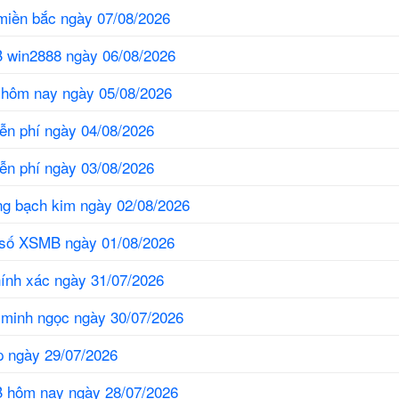
miền bắc ngày 07/08/2026
win2888 ngày 06/08/2026
hôm nay ngày 05/08/2026
ễn phí ngày 04/08/2026
ễn phí ngày 03/08/2026
ng bạch kim ngày 02/08/2026
 số XSMB ngày 01/08/2026
ính xác ngày 31/07/2026
minh ngọc ngày 30/07/2026
p ngày 29/07/2026
 hôm nay ngày 28/07/2026