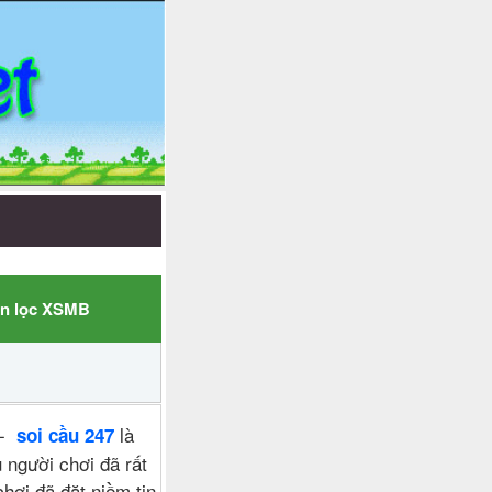
ọn lọc XSMB
c-
là
soi cầu 247
 người chơi đã rất
hơi đã đặt niềm tin