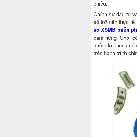
chiều.
Chính sự đầu tư v
số trở nên thực tế
số XSMB miễn ph
cảm hứng. Chơi có 
chính là phong các
trên hành trình ch