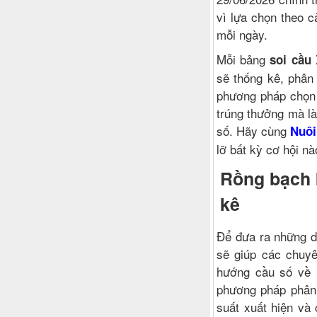
vì lựa chọn theo c
mỗi ngày.
Mỗi bảng
soi cầu
sẽ thống kê, phân 
phương pháp chọn 
trúng thưởng mà là
số. Hãy cùng
Nuôi
lỡ bất kỳ cơ hội n
Rồng bạch k
kê
Để đưa ra những dà
sẽ giúp các chuyê
hướng cầu số về l
phương pháp phân t
suất xuất hiện và