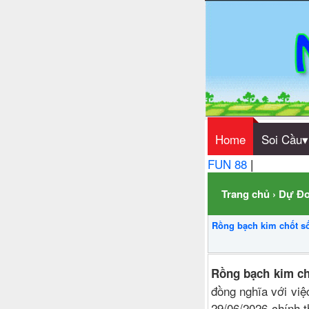
Home
Soi Cầu▾
FUN 88
|
Trang chủ
›
Dự Đ
Rồng bạch kim chốt số
Rồng bạch kim ch
đồng nghĩa với việ
29/06/2026 chính 