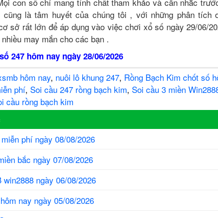
Mọi con số chỉ mang tính chất tham khảo và cân nhắc trước
 cũng là tâm huyết của chúng tôi , với những phân tích
cơ sở rất lớn để áp dụng vào việc chơi xổ số ngày 29/06/2
i nhiều may mắn cho các bạn .
số 247 hôm nay ngày 28/06/2026
xsmb hôm nay
,
nuôi lô khung 247
,
Rồng Bạch Kim chốt số 
iễn phí
,
Soi cầu 247 rồng bạch kim
,
Soi cầu 3 miền Win288
oi cầu rồng bạch kim
c
miễn phí ngày 08/08/2026
miền bắc ngày 07/08/2026
win2888 ngày 06/08/2026
hôm nay ngày 05/08/2026