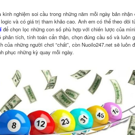
à kinh nghiệm soi cầu trong những năm mỗi ngày bản nhận 
, logic và có giá trị tham khảo cao. Anh em có thể theo dõi
để chọn lọc những con số phù hợp với chiến lược của mình
í
phân tích, tính toán cẩn thận, chọn đúng cầu số và luôn g
h của những người chơi “chất”, còn Nuoilo247.net sẽ luôn
inh phục những kỳ quay mỗi ngày.