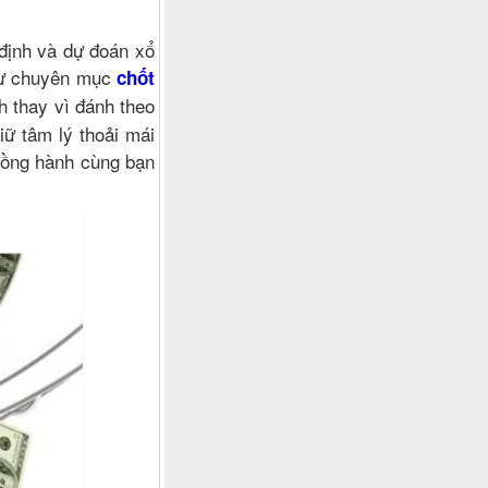
định và dự đoán xổ
 từ chuyên mục
chốt
 thay vì đánh theo
iữ tâm lý thoải mái
 đồng hành cùng bạn