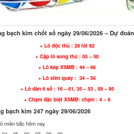
ng bạch kim chốt số ngày 29/06/2026 – Dự đo
+ Lô độc thủ : 28 lót 82
+ Cặp lô song thủ : 05 – 50
+ Lô kép XSMB : 44 – 66
+ Lô xiên quay : 34 – 56
+ Lô dàn 6 số : 16 – 61, 35 – 53 , 59 – 95
+ Chạm đặc biệt XSMB: chạm : 4 – 6
ng bạch kim 247 ngày 29/06/2026
số miền bắc hôm nay
 24 – 25 – 26 – 27 – 28 – 29