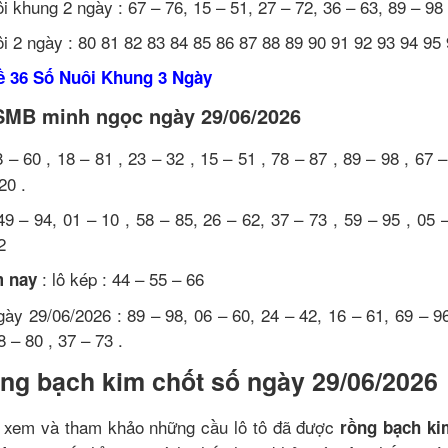
i khung 2 ngày : 67 – 76, 15 – 51, 27 – 72, 36 – 63, 89 – 98
i 2 ngày : 80 81 82 83 84 85 86 87 88 89 90 91 92 93 94 95
ề 36 Số Nuôi Khung 3 Ngày
XSMB minh ngọc
ngày 29/06/2026
8 – 60 , 18 – 81 , 23 – 32 , 15 – 51 , 78 – 87 , 89 – 98 , 67 
20 .
9 – 94, 01 – 10 , 58 – 85, 26 – 62, 37 – 73 , 59 – 95 , 05 
2
: lô kép : 44 – 55 – 66
m nay
gày 29/06/2026 : 89 – 98, 06 – 60, 24 – 42, 16 – 61, 69 – 96
8 – 80 , 37 – 73 .
ồng bạch kim chốt số ngày 29/06/2026
 xem và tham khảo những cầu lô tô đã được
rồng bạch k