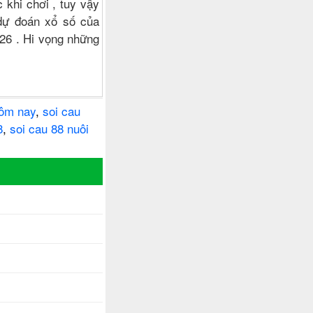
 khi chơi , tuy vậy
 dự đoán xổ số của
026 . Hi vọng những
hôm nay
,
soi cau
8
,
soi cau 88 nuôi