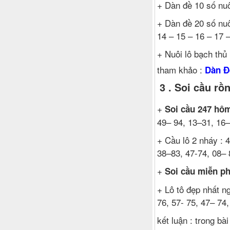
+ Dàn đề 10 số nuô
+ Dàn đề 20 số nuô
14 – 15 – 16 – 17 
+ Nuôi lô bạch thủ
tham khảo :
Dàn Đ
3 . Soi cầu r
+
Soi cầu 247 hô
49– 94, 13–31, 16–
+ Cầu lô 2 nháy : 
38–83, 47-74, 08– 
+
Soi cầu miễn ph
+ Lô tô đẹp nhất n
76, 57- 75, 47– 74,
kết luận : trong b