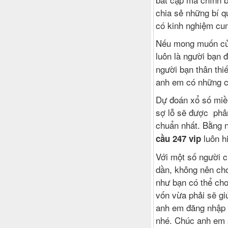
chia sẻ những bí q
có kinh nghiệm cu
Nếu mong muốn của
luôn là người bạn 
người bạn thân thi
anh em có những c
Dự đoán xổ số miền
sợ lỗ sẽ được phân
chuẩn nhất. Bằng 
luôn h
cầu 247 vip
Với một số người 
dần, không nên chơ
như bạn có thể chơ
vốn vừa phải sẽ gi
anh em đăng nhập 
nhé. Chúc anh em 