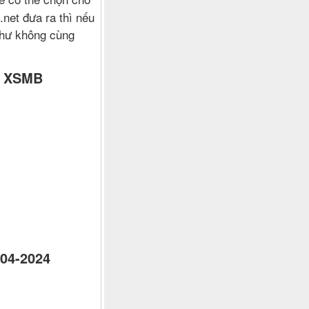
net đưa ra thì nếu
như không cùng
uả XSMB
-04-2024