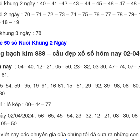
i khung 2 ngày : 40 – 41 –42 – 43 – 44 – 45 – 46 – 47 – 48 
i 2 ngày : 70 – 71 – 72 – 73 – 74 – 75 – 76 – 77 – 78 – 79– 
– 18 – 19
 khung 3 ngày : 78
ề 50 số Nuôi Khung 2 Ngày
ồng bạch kim 888 – cầu đẹp xổ số hôm nay 02-04
: 04– 40, 12– 21, 05– 50, 23– 32, 03-30, 47– 74, 07– 
m nay
 61.
45–54, 59– 95, 19–91, 16-61, 15– 51, 29– 92, 89– 98, 06– 60,
80.
: lô kép : 00– 44– 77
í
gày 02/04/2024 : 56– 65, 45– 54, 23– 32, 12– 21, 03– 30, 08–
 05– 50.
ài viết nay các chuyên gia của chúng tôi đã đưa ra những con