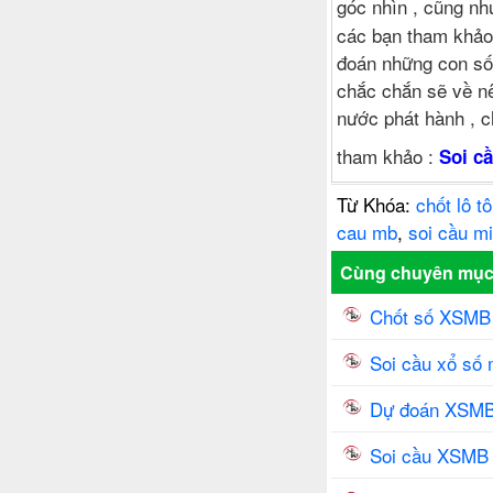
góc nhìn , cũng nh
các bạn tham khảo 
đoán những con số
chắc chắn sẽ về nê
nước phát hành , c
tham khảo :
Soi cầ
Từ Khóa:
chốt lô tô
cau mb
,
soi cầu m
Cùng chuyên mụ
Chốt số XSMB 
Soi cầu xổ số 
Dự đoán XSMB 
Soi cầu XSMB 