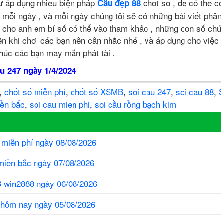
ư áp dụng nhiều biện pháp
chốt số , để có thể 
Cầu đẹp 88
mỗi ngày , và mỗi ngày chúng tôi sẽ có những bài viết phâ
 cho anh em bí số có thể vào tham khảo , những con số ch
n khi chơi các bạn nên cân nhắc nhé , và áp dụng cho việc
húc các bạn may mắn phát tài .
u 247 ngày 1/4/2024
,
chốt số miễn phí
,
chốt số XSMB
,
soi cau 247
,
soi cau 88
,
iền bắc
,
soi cau mien phi
,
soi cầu rồng bạch kim
c
miễn phí ngày 08/08/2026
miền bắc ngày 07/08/2026
win2888 ngày 06/08/2026
hôm nay ngày 05/08/2026