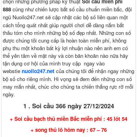
chọn những phương pháp kỹ thuật
Soi cầu miễn phí
cũng như chiến lược bắt số cầu chuẩn miền bắc, đội
888
ngũ Nuoilo247.net
sẽ cập nhật các bộ số liên quan một
cách tổng quát nhất giúp người chơi dễ dàng nắm bắt
thâu tóm cho mình những bộ số đẹp nhất. Những con số
được chúng tôi cung cấp là hoàn toàn miễn phí, không
phụ thu một khoản bất kỳ lợi nhuận nào nên anh em có
thể yên tâm về mặt này và còn băn khoăn nào nữa hãy
tận dụng cơ hội của mình truy cập ngay vào
webstie
của chúng tôi để nhận ngay những
nuoilo247.net
bộ số cho riêng mình. Hi vọng sẽ đem đến những con số
may mắn nhất, chúc cho chúng ta chiến thắng rực rỡ mỗi
ngày.
1 . Soi cầu 366 ngày 27/12/2024
+ Soi cầu bạch thủ miền Bắc miễn phí : 45 lót 54
+ song thủ lô hôm nay : 67 – 76