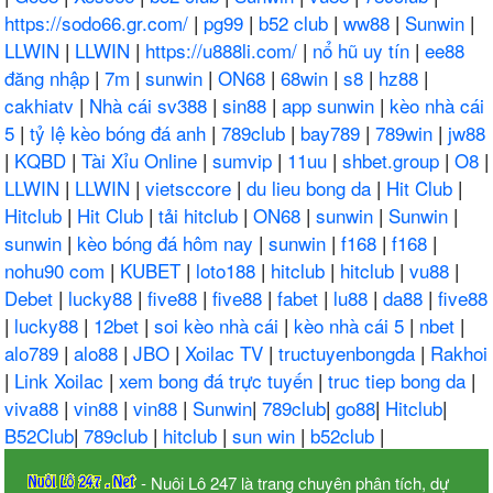
https://sodo66.gr.com/
|
pg99
|
b52 club
|
ww88
|
Sunwin
|
LLWIN
|
LLWIN
|
https://u888li.com/
|
nổ hũ uy tín
|
ee88
đăng nhập
|
7m
|
sunwin
|
ON68
|
68win
|
s8
|
hz88
|
cakhiatv
|
Nhà cái sv388
|
sin88
|
app sunwin
|
kèo nhà cái
5
|
tỷ lệ kèo bóng đá anh
|
789club
|
bay789
|
789win
|
jw88
|
KQBD
|
Tài Xỉu Online
|
sumvip
|
11uu
|
shbet.group
|
O8
|
LLWIN
|
LLWIN
|
vietsccore
|
du lieu bong da
|
Hit Club
|
Hitclub
|
Hit Club
|
tải hitclub
|
ON68
|
sunwin
|
Sunwin
|
sunwin
|
kèo bóng đá hôm nay
|
sunwin
|
f168
|
f168
|
nohu90 com
|
KUBET
|
loto188
|
hitclub
|
hitclub
|
vu88
|
Debet
|
lucky88
|
five88
|
five88
|
fabet
|
lu88
|
da88
|
five88
|
lucky88
|
12bet
|
soi kèo nhà cái
|
kèo nhà cái 5
|
nbet
|
alo789
|
alo88
|
JBO
|
Xoilac TV
|
tructuyenbongda
|
Rakhoi
|
Link Xoilac
|
xem bong đá trực tuyến
|
truc tiep bong da
|
viva88
|
vin88
|
vin88
|
Sunwin
|
789club
|
go88
|
Hitclub
|
B52Club
|
789club
|
hitclub
|
sun win
|
b52club
|
- Nuôi Lô 247 là trang chuyên phân tích, dự