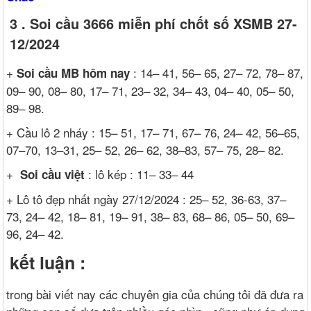
3 . Soi cầu 3666 miễn phí chốt số XSMB 27-
12/2024
+
: 14– 41, 56– 65, 27– 72, 78– 87,
Soi cầu MB hôm nay
09– 90, 08– 80, 17– 71, 23– 32, 34– 43, 04– 40, 05– 50,
89– 98.
+ Cầu lô 2 nháy : 15– 51, 17– 71, 67– 76, 24– 42, 56–65,
07–70, 13–31, 25– 52, 26– 62, 38–83, 57– 75, 28– 82.
+
: lô kép : 11– 33– 44
Soi cầu việt
+ Lô tô đẹp nhất ngày 27/12/2024 : 25– 52, 36-63, 37–
73, 24– 42, 18– 81, 19– 91, 38– 83, 68– 86, 05– 50, 69–
96, 24– 42.
kết luận :
trong bài viết nay các chuyên gia của chúng tôi đã đưa ra