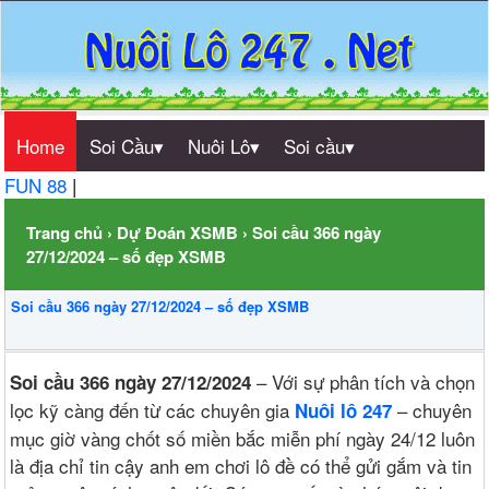
Home
Soi Cầu▾
Nuôi Lô▾
Soi cầu▾
FUN 88
|
Trang chủ
›
Dự Đoán XSMB
›
Soi cầu 366 ngày
27/12/2024 – số đẹp XSMB
Soi cầu 366 ngày 27/12/2024 – số đẹp XSMB
– Với sự phân tích và chọn
Soi cầu 366 ngày 27/12/2024
lọc kỹ càng đến từ các chuyên gia
– chuyên
Nuôi lô 247
mục giờ vàng chốt số miền bắc miễn phí ngày 24/12 luôn
là địa chỉ tin cậy anh em chơi lô đề có thể gửi gắm và tin