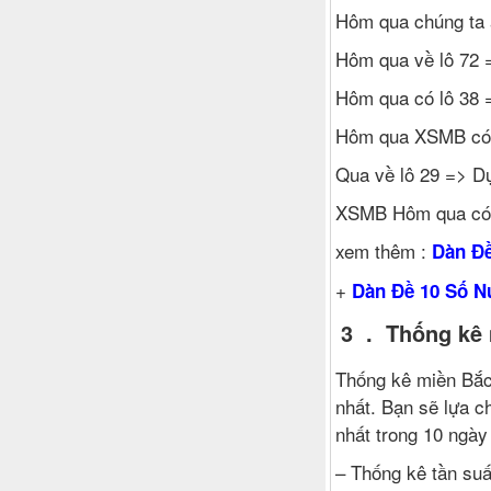
Hôm qua chúng ta
Hôm qua về lô
72
=
Hôm qua có lô
38
=
Hôm qua XSMB có
Qua về lô
29
=> Dự
XSMB Hôm qua c
xem thêm :
Dàn Đề
+
Dàn Đề 10 Số N
3 . Thống kê 
Thống kê miền Bắc 
nhất. Bạn sẽ lựa c
nhất trong 10 ngày
– Thống kê tần suất