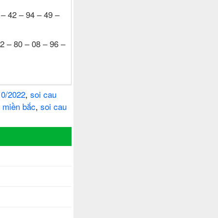
 – 42 – 94 – 49 –
2 – 80 – 08 – 96 –
10/2022
,
soi cau
u miền bắc
,
soi cau