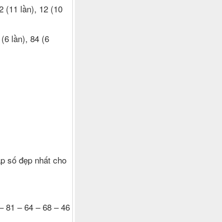
 (11 lần), 12 (10
(6 lần), 84 (6
p số đẹp nhất cho
– 81 – 64 – 68 – 46