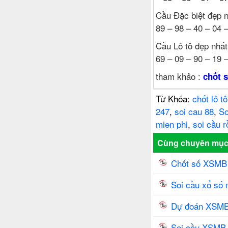
Cầu Đặc biệt đẹp n
89 – 98 – 40 – 04 
Cầu Lô tô đẹp nhất
69 – 09 – 90 – 19 
tham khảo :
chốt 
Từ Khóa:
chốt lô tô
247
,
soi cau 88
,
So
mien phi
,
soi cầu 
Cùng chuyên mụ
Chốt số XSMB 
Soi cầu xổ số 
Dự đoán XSMB 
Soi cầu XSMB 