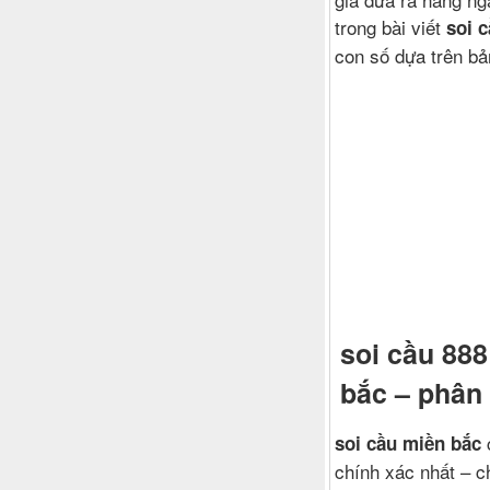
trong bài viết
soi 
con số dựa trên bả
soi cầu 888
bắc – phân
c
soi cầu miền bắc
chính xác nhất – c