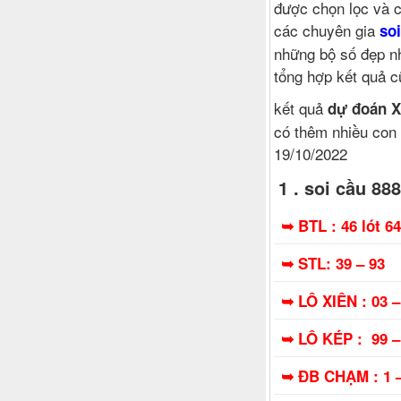
được chọn lọc và c
các chuyên gia
so
những bộ số đẹp nh
tổng hợp kết quả c
kết quả
dự đoán X
có thêm nhiều con
19/10/2022
1 . soi cầu 8
➥ BTL : 46 lót 64
➥ STL: 39 – 93
➥ LÔ XIÊN : 03 – 
➥ LÔ KÉP : 99 –
➥ ĐB CHẠM : 1 