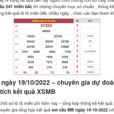
thì những chuyên mục số chuẩn , thống kê
cầu 247 miền bắc
ng kết quả lô tô miền bắc nhiều ngày , chúc các bạn tham 
 ngày 19/10/2022 – chuyên gia dự đoá
 tích kết quả XSMB
hốt số lô tô miễn phí hôm nay – tổng hợp thống kê kết quả
huyên gia tổng hợp kết quả
vớ
soi cầu MB ngày 19-10-2022