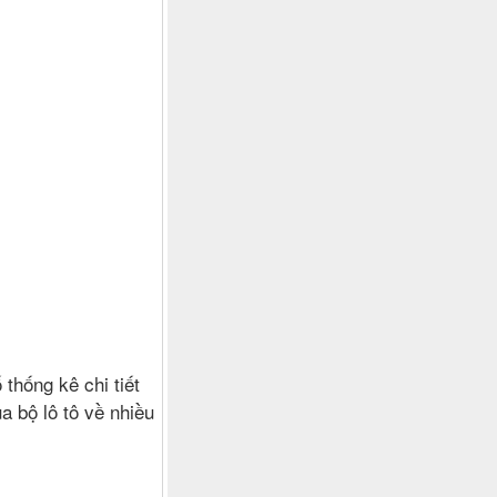
thống kê chi tiết
 bộ lô tô về nhiều