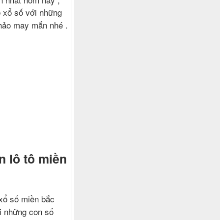
 xổ số với những
khảo may mắn nhé .
n lô tô miền
 xổ số miền bắc
i những con số