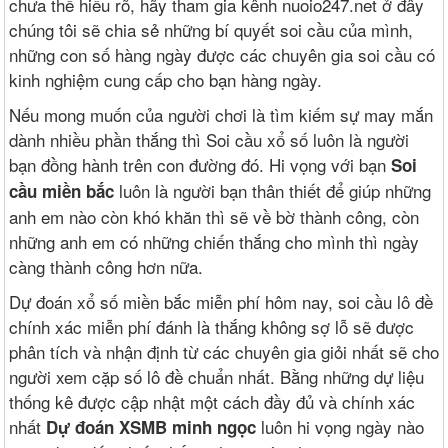
chưa thể hiểu rõ, hãy tham gia kênh nuoio247.net ở đây
chúng tôi sẽ chia sẻ những bí quyết soi cầu của mình,
những con số hàng ngày được các chuyên gia soi cầu có
kinh nghiệm cung cấp cho bạn hàng ngày.
Nếu mong muốn của người chơi là tìm kiếm sự may mắn
dành nhiều phần thắng thì Soi cầu xổ số luôn là người
bạn đồng hành trên con đường đó. Hi vọng với bạn
Soi
luôn là người bạn thân thiết để giúp những
cầu miền bắc
anh em nào còn khó khăn thì sẽ về bờ thành công, còn
những anh em có những chiến thắng cho mình thì ngày
càng thành công hơn nữa.
Dự đoán xổ số miền bắc miễn phí hôm nay, soi cầu lô đề
chính xác miễn phí đánh là thắng không sợ lỗ sẽ được
phân tích và nhận định từ các chuyên gia giỏi nhất sẽ cho
người xem cặp số lô đề chuẩn nhất. Bằng những dự liệu
thống kê được cập nhật một cách đầy đủ và chính xác
nhất
luôn hi vọng ngày nào
Dự đoán XSMB minh ngọc