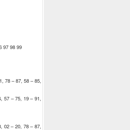
6 97 98 99
1, 78 – 87, 58 – 85,
6, 57 – 75, 19 – 91,
, 02 – 20, 78 – 87,