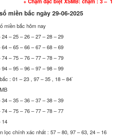
+ Chạm đặc biệt XSMB: chạm : 3 – 1
 số miền bắc ngày 29-06-2025
số miền bắc hôm nay
 24 – 25 – 26 – 27 – 28 – 29
 64 – 65 – 66 – 67 – 68 – 69
 74 – 75 – 76 – 77 – 78 – 79
 94 – 95 – 96 – 97 – 98 – 99
ắc : 01 – 23 , 97 – 35 , 18 – 84`
SMB
 34 – 35 – 36 – 37 – 38 – 39
 74 – 75 – 76 – 77 – 78 – 77
– 14
n lọc chính xác nhất : 57 – 80, 97 – 63, 24 – 16