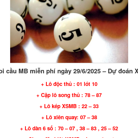
Soi cầu MB miễn phí ngày 29/6/2025 – Dự đoán
+ Lô độc thủ : 01 lót 10
+ Cặp lô song thủ : 78 – 87
+ Lô kép XSMB : 22 – 33
+ Lô xiên quay: 07 – 38
+ Lô dàn 6 số : 70 – 07 , 38 – 83 , 25 – 52