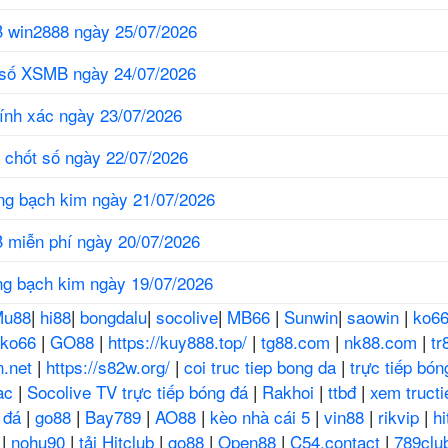
win2888 ngày 25/07/2026
 số XSMB ngày 24/07/2026
ính xác ngày 23/07/2026
 chốt số ngày 22/07/2026
ng bạch kim ngày 21/07/2026
miễn phí ngày 20/07/2026
ng bạch kim ngày 19/07/2026
Mu88
|
hi88
|
bongdalu
|
socolive
|
MB66
|
Sunwin
|
saowin
|
ko6
ko66
|
GO88
|
https://kuy888.top/
|
tg88.com
|
nk88.com
|
tr
n.net
|
https://s82w.org/
|
coi truc tiep bong da
|
trực tiếp bó
lac
|
Socolive TV trực tiếp bóng đá
|
Rakhoi
|
ttbđ
|
xem truct
g đá
|
go88
|
Bay789
|
AO88
|
kèo nhà cái 5
|
vin88
|
rikvip
|
h
8
|
nohu90
|
tải Hitclub
|
go88
|
Open88
|
C54.contact
|
789clu