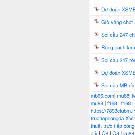
Dự đoán XSMB 
Giờ vàng chốt
Soi cầu 247 ch
Rồng bạch kim
Soi cầu 247 rồ
Dự đoán XSMB 
Soi cầu MB rồ
mb66.com
|
mu88
|
mu88
|
f168
|
f168
|
https://7893clubm.i
tructiepbongda Xoi
thuật trực tiếp bón
cái
|
O8
|
O8
|
vu8