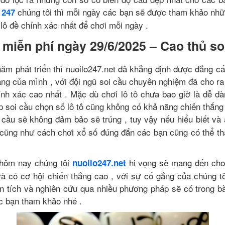
chúng tôi thì mỗi ngày các bạn sẽ được tham khảo nhữn
 247
lô đề chính xác nhất để chơi mỗi ngày .
miễn phí ngày 29/6/2025 – Cao thủ so
 năm phát triển thì nuoilo247.net đã khẳng định được đẳng c
ng của mình , với đội ngũ soi cầu chuyên nghiệm đã cho ra
nh xác cao nhất . Mặc dù chơi lô tô chưa bao giờ là dễ d
soi cầu chọn số lô tô cũng không có khả năng chiến thắng
 cầu sẽ không đảm bảo sẽ trúng , tuy vậy nếu hiểu biết và
cũng như cách chơi xổ số đúng đắn các bạn cũng có thể thà
 hôm nay chúng tôi
hi vọng sẽ mang đến cho
nuoilo247.net
và có cơ hội chiến thắng cao , với sự cố gắng của chúng t
 tích và nghiên cứu qua nhiều phương pháp sẽ có trong bà
c bạn tham khảo nhé .