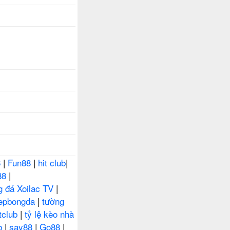
6
|
Fun88
|
hit club
|
88
|
ng đá Xoilac TV
|
iepbongda
|
tường
itclub
|
tỷ lệ kèo nhà
b
|
say88
|
Go88
|