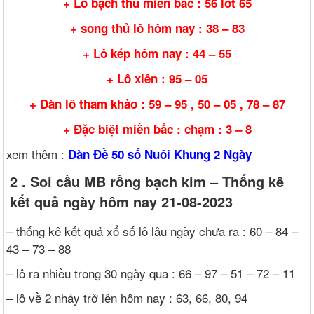
+ Lô bạch thủ miền bắc : 56 lót 65
+ song thủ lô hôm nay : 38 – 83
+ Lô kép hôm nay : 44 – 55
+ Lô xiên : 95 – 05
+ Dàn lô tham khảo : 59 – 95 , 50 – 05 , 78 – 87
+ Đặc biệt miền bắc : chạm : 3 – 8
xem thêm :
Dàn Đề 50 số Nuôi Khung 2 Ngày
2 . Soi cầu MB rồng bạch kim
– Thống kê
kết quả ngày hôm nay 21-08-2023
– thống kê kết quả xổ số lô lâu ngày chưa ra : 60 – 84 –
43 – 73 – 88
– lô ra nhiều trong 30 ngày qua : 66 – 97 – 51 – 72 – 11
– lô về 2 nháy trở lên hôm nay : 63, 66, 80, 94