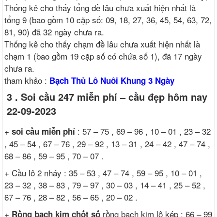
Thống kê cho thấy tổng đề lâu chưa xuất hiện nhất là
tổng 9 (bao gồm 10 cặp số: 09, 18, 27, 36, 45, 54, 63, 72,
81, 90) đã 32 ngày chưa ra.
Thống kê cho thấy chạm đề lâu chưa xuất hiện nhất là
chạm 1 (bao gồm 19 cặp số có chứa số 1), đã 17 ngày
chưa ra.
tham khảo :
Bạch Thủ Lô Nuôi Khung 3 Ngày
3 . Soi cầu 247 miễn phí – cầu đẹp hôm nay
22-09-2023
+
: 57 – 75 , 69 – 96 , 10 – 01 , 23 – 32
soi cầu miễn phí
, 45 – 54 , 67 – 76 , 29 – 92 , 13 – 31 , 24 – 42 , 47 – 74 ,
68 – 86 , 59 – 95 , 70 – 07 .
+ Cầu lô 2 nháy : 35 – 53 , 47 – 74 , 59 – 95 , 10 – 01 ,
23 – 32 , 38 – 83 , 79 – 97 , 30 – 03 , 14 – 41 , 25 – 52 ,
67 – 76 , 28 – 82 , 56 – 65 , 20 – 02 .
+
rồng bạch kim lô kép : 66 – 99
Rồng bạch kim chốt số