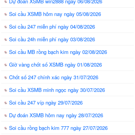
Dự đoán XSMB win2888 ngày 06/08/2026
Soi cầu XSMB hôm nay ngày 05/08/2026
Soi cầu 247 miễn phí ngày 04/08/2026
Soi cầu 24h miễn phí ngày 03/08/2026
Soi cầu MB rồng bạch kim ngày 02/08/2026
Giờ vàng chốt số XSMB ngày 01/08/2026
Chốt số 247 chính xác ngày 31/07/2026
Soi cầu XSMB minh ngọc ngày 30/07/2026
Soi cầu 247 víp ngày 29/07/2026
Dự đoán XSMB hôm nay ngày 28/07/2026
Soi cầu rồng bạch kim 777 ngày 27/07/2026