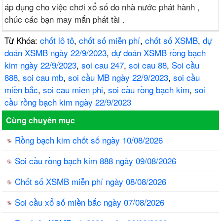
áp dụng cho việc chơi xổ số do nhà nước phát hành ,
chúc các bạn may mắn phát tài .
Từ Khóa:
chốt lô tô
,
chốt số miễn phí
,
chốt số XSMB
,
dự
đoán XSMB ngày 22/9/2023
,
dự đoán XSMB rồng bạch
kim ngày 22/9/2023
,
soi cau 247
,
soi cau 88
,
Soi cầu
888
,
soi cau mb
,
soi cầu MB ngày 22/9/2023
,
soi cầu
miền bắc
,
soi cau mien phi
,
soi cầu rồng bạch kim
,
soi
cầu rồng bạch kim ngày 22/9/2023
Cùng chuyên mục
Rồng bạch kim chốt số ngày 10/08/2026
Soi cầu rồng bạch kim 888 ngày 09/08/2026
Chốt số XSMB miễn phí ngày 08/08/2026
Soi cầu xổ số miền bắc ngày 07/08/2026