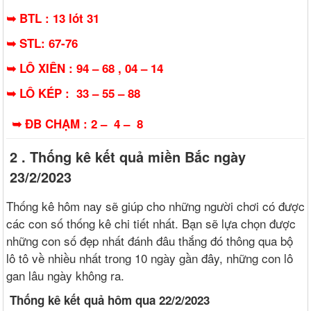
➥ BTL : 13 lót 31
➥ STL: 67-76
➥ LÔ XIÊN : 94 – 68 , 04 – 14
➥ LÔ KÉP : 33 – 55 – 88
➥ ĐB CHẠM : 2 – 4 – 8
2 . Thống kê kết quả miền Bắc ngày
23/2/2023
Thống kê hôm nay sẽ giúp cho những người chơi có được
các con số thống kê chi tiết nhất. Bạn sẽ lựa chọn được
những con số đẹp nhất đánh đâu thắng đó thông qua bộ
lô tô về nhiều nhất trong 10 ngày gần đây, những con lô
gan lâu ngày không ra.
Thống kê kết quả hôm qua 22/2/2023