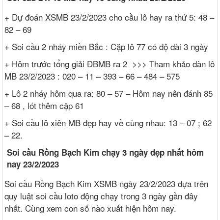
+ Dự đoán XSMB 23/2/2023 cho cầu lô hay ra thứ 5: 48 –
82 – 69
+ Soi cầu 2 nháy miền Bắc : Cặp lô 77 có độ dài 3 ngày
+ Hôm trước tổng giải ĐBMB ra 2 >>> Tham khảo dàn lô
MB 23/2/2023 : 020 – 11 – 393 – 66 – 484 – 575
+ Lô 2 nháy hôm qua ra: 80 – 57 – Hôm nay nên đánh 85
– 68 , lót thêm cặp 61
+ Soi cầu lô xiên MB đẹp hay về cùng nhau: 13 – 07 ; 62
– 22.
Soi cầu Rồng Bạch Kim chạy 3 ngày đẹp nhất hôm
nay 23/2/2023
Soi cầu Rồng Bạch Kim XSMB ngày 23/2/2023 dựa trên
quy luật soi cầu loto động chạy trong 3 ngày gần đây
nhất. Cùng xem con số nào xuất hiện hôm nay.