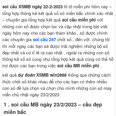
lô tô miễn phí hôm nay –
soi cầu XSMB ngày 22-2-2023
tổng hợp thống kê kết quả xổ số miền bắc chính xác nhất
– chuyên gia tổng hợp kết quả
với
soi cầu miễn phí
những con số được chọn lọc và cập nhật trong bài viết
ngày hôm nay cho các bạn tham khảo , số được chính
các chuyên gia
chốt số , đến với
chúng tôi
soi cầu 247
thì mỗi ngày các bạn sẽ được trải nghiệm những bộ số
đẹp nhất và có tỉ lê ra cao nhất , ngoài ra những con số
thống kê xổ số cùng như tổng hợp kết quả cũng có thể hỗ
trợ được các bạn trong việc
.
soi cầu MB miễn phí
kết quả
thông qua những cách
dự đoán XSMB win2888
thức chốt số khác nhau để cho các bạn có thêm nhiều
con số đề lựa chọn và chọn cho mình những con số may
mắn chủ nhật ngày 23/2/2023
1 . soi cầu MB ngày 23/2/2023 – cầu đẹp
miền bắc