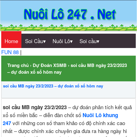
Home
Soi Cầu▾
Nuôi Lô▾
Soi cầu▾
FUN 88
|
Trang chủ
›
Dự Đoán XSMB
›
soi cầu MB ngày 23/2/2023
– dự đoán xổ số hôm nay
soi cầu MB ngày 23/2/2023 – dự đoán xổ số hôm nay
– dự đoán phân tích kết quả
soi cầu MB ngày 23/2/2023
xổ số miền bắc – diễn đàn chốt số
Nuôi Lô khung
với những con số tham khảo có độ chính xác cao
247
nhất – được chính xác chuyên gia đưa ra hàng ngày hi