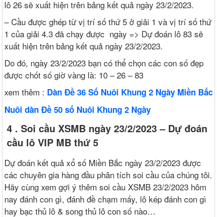
lô 26 sẽ xuất hiện trên bảng kết quả ngày 23/2/2023.
– Cầu được ghép từ vị trí số thứ 5 ở giải 1 và vị trí số thứ
1 của giải 4.3 đã chạy được ngày => Dự đoán lô 83 sẽ
xuất hiện trên bảng kết quả ngày 23/2/2023.
Do đó, ngày 23/2/2023 bạn có thể chọn các con số đẹp
được chốt số giờ vàng là: 10 – 26 – 83
xem thêm :
Dàn Đề 36 Số Nuôi Khung 2 Ngày Miền Bắc
Nuôi dàn Đề 50 số Nuôi Khung 2 Ngày
4 . Soi cầu XSMB ngày 23/2/2023 – Dự đoán
cầu lô VIP MB thứ 5
Dự đoán kết quả xổ số Miền Bắc ngày 23/2/2023 được
các chuyên gia hàng đầu phân tích soi cầu của chúng tôi.
Hãy cùng xem gợi ý thêm soi cầu XSMB 23/2/2023 hôm
nay đánh con gì, đánh đề chạm mấy, lô kép đánh con gì
hay bạc thủ lô & song thủ lô con số nào…