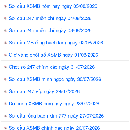
Soi cầu XSMB hôm nay ngày 05/08/2026
Soi cầu 247 miễn phí ngày 04/08/2026
Soi cầu 24h miễn phí ngày 03/08/2026
Soi cầu MB rồng bạch kim ngày 02/08/2026
Giờ vàng chốt số XSMB ngày 01/08/2026
Chốt số 247 chính xác ngày 31/07/2026
Soi cầu XSMB minh ngọc ngày 30/07/2026
Soi cầu 247 víp ngày 29/07/2026
Dự đoán XSMB hôm nay ngày 28/07/2026
Soi cầu rồng bạch kim 777 ngày 27/07/2026
Soi cầu XSMB chính xác ngày 26/07/2026