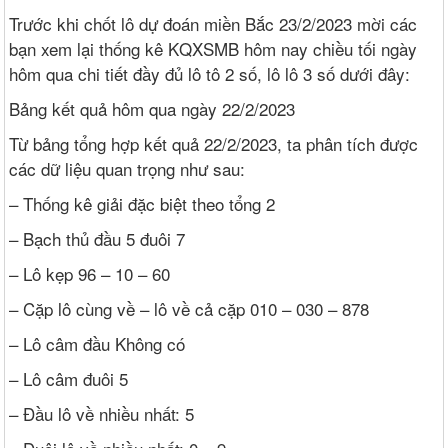
Trước khi chốt lô dự đoán miền Bắc 23/2/2023 mời các
bạn xem lại thống kê KQXSMB hôm nay chiều tối ngày
hôm qua chi tiết đầy đủ lô tô 2 số, lô lô 3 số dưới đây:
Bảng kết quả hôm qua ngày 22/2/2023
Từ bảng tổng hợp kết quả 22/2/2023, ta phân tích được
các dữ liệu quan trọng như sau:
– Thống kê giải đặc biệt theo tổng 2
– Bạch thủ đầu 5 đuôi 7
– Lô kẹp 96 – 10 – 60
– Cặp lô cùng về – lô về cả cặp 010 – 030 – 878
– Lô câm đầu Không có
– Lô câm đuôi 5
– Đầu lô về nhiều nhất: 5