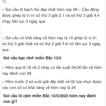
7).
– Soi cầu lô bạch thủ đẹp nhất hôm nay 95 – Cầu động
được ghép từ vị trí số thứ 3 giải 2.1 và số thứ 3 giải 4.4
chạy liên tục 3 ngày qua
– Soi cầu có khả năng về hôm nay là 10 ghép từ vị trí
số thứ 3 giải nhất và số thứ 2 giải 5.6 rơi liên tục 3 ngày
qua
Soi cầu bạc nhớ miền Bắc 13/5
– Hôm qua lô 18 về 2 nháy có tần suất 04/30 lần về hôm
nay đánh con 99
– Hôm trước 2 số cuối giải đặc biệt về 02 lựa chọn được
các con số có khả năng về hôm nay là 24
Soi cầu lô câm miền Bắc 13/5/2023 hôm nay đánh
con gì?