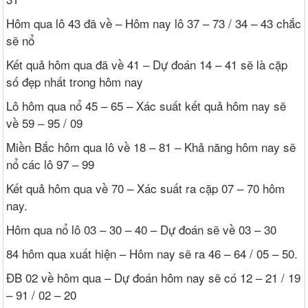
Hôm qua lô 43 đã về – Hôm nay lô 37 – 73 / 34 – 43 chắc
sẽ nổ
Kết quả hôm qua đã về 41 – Dự đoán 14 – 41 sẽ là cặp
số đẹp nhất trong hôm nay
Lô hôm qua nổ 45 – 65 – Xác suất kết quả hôm nay sẽ
về 59 – 95 / 09
Miền Bắc hôm qua lô về 18 – 81 – Khả năng hôm nay sẽ
nổ các lô 97 – 99
Kết quả hôm qua về 70 – Xác suất ra cặp 07 – 70 hôm
nay.
Hôm qua nổ lô 03 – 30 – 40 – Dự đoán sẽ về 03 – 30
84 hôm qua xuất hiện – Hôm nay sẽ ra 46 – 64 / 05 – 50.
ĐB 02 về hôm qua – Dự đoán hôm nay sẽ có 12 – 21 / 19
– 91 / 02 – 20