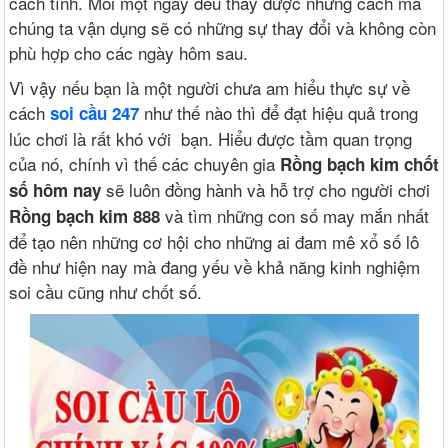
cách tính. Mỗi một ngày đều thấy được những cách mà
chúng ta vận dụng sẽ có những sự thay đổi và không còn
phù hợp cho các ngày hôm sau.
Vì vậy nếu bạn là một người chưa am hiểu thực sự về
cách
như thế nào thì để đạt hiệu quả trong
soi cầu 247
lúc chơi là rất khó với bạn. Hiểu được tầm quan trọng
của nó, chính vì thế các chuyên gia
Rồng bạch kim chốt
sẽ luôn đồng hành và hỗ trợ cho người chơi
số hôm nay
và tìm những con số may mắn nhất
Rồng bạch kim 888
để tạo nên những cơ hội cho những ai đam mê xổ số lô
đề như hiện nay mà đang yếu về khả năng kinh nghiệm
soi cầu cũng như chốt số.