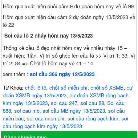
Hôm qua xuất hiện đuôi câm 9 dự đoán hôm nay về lô 99
Hôm qua xuất hiện đầu câm 2 dự đoán ngày 13/5/2023 về
lô 22
Soi cầu lô 2 nháy hôm nay 13/5/2023
Thống kê cầu lô đẹp nhất hôm nay về nhiều nháy 15 –
xuất hiện: 1lần. Vị trí số ghép lên cầu là >> Vị trí 1: 33, Vị
trí 2: 84 => Chốt lô hôm nay về 41 – 14
xem thêm :
soi cầu 366 ngày 12/5/2023
Từ Khóa:
chốt lô tô
,
chốt số miễn phí
,
chốt số XSMB
,
dự
đoán XSMB ngày 13/5/2023
,
dự đoán XSMB rồng bạch
kim ngày 13/5/2023
,
soi cau 247
,
soi cau 88
,
Soi cầu
888
,
soi cau mb
,
soi cầu MB ngày 13/5/2023
,
soi cầu
miền bắc
,
soi cau mien phi
,
soi cầu rồng bạch kim
,
soi
cầu rồng bạch kim ngày 13/5/2023
Cùng chuyên mục