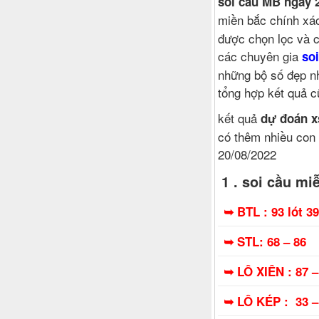
soi cầu MB ngày 
miền bắc chính xác
được chọn lọc và c
các chuyên gia
so
những bộ số đẹp nh
tổng hợp kết quả c
kết quả
dự đoán 
có thêm nhiều con
20/08/2022
1 . soi cầu m
➥ BTL : 93 lót 39
➥ STL: 68 – 86
➥ LÔ XIÊN : 87 – 
➥ LÔ KÉP : 33 –