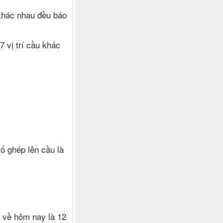
 khác nhau đều báo
7 vị trí cầu khác
số ghép lên cầu là
g về hôm nay là 12