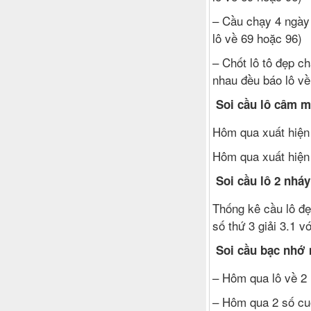
– Cầu chạy 4 ngày 
lô về 69 hoặc 96)
– Chốt lô tô đẹp c
nhau đều báo lô về
Soi cầu lô câm m
Hôm qua xuất hiện
Hôm qua xuất hiện
Soi cầu lô 2 nhá
Thống kê cầu lô đẹ
số thứ 3 giải 3.1 v
Soi cầu bạc nhớ 
– Hôm qua lô về 2 
– Hôm qua 2 số cuố