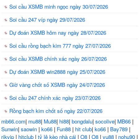
Soi cầu XSMB minh ngọc ngày 30/07/2026
Soi cầu 247 víp ngày 29/07/2026
Dự đoán XSMB hôm nay ngày 28/07/2026
Soi cầu rồng bạch kim 777 ngày 27/07/2026
Soi cầu XSMB chính xác ngày 26/07/2026
Dự đoán XSMB win2888 ngày 25/07/2026
Giờ vàng chốt số XSMB ngày 24/07/2026
Soi cầu 247 chính xác ngày 23/07/2026
Rồng bạch kim chốt số ngày 22/07/2026
mb66.com
|
mu88
|
Mu88
|
hi88
|
bongdalu
|
socolive
|
MB66
|
Sunwin
|
saowin
|
ko66
|
Fun88
|
hit club
|
ko66
|
Bay789
|
rikvip
|
hitclub
|
tỷ lệ kèo nhà cái
|
O8
|
O8
|
vu88
|
nohu90
|