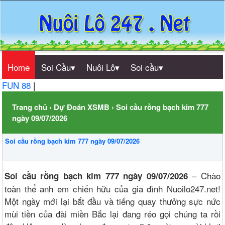
Home
Soi Cầu▾
Nuôi Lô▾
Soi cầu▾
FUN 88
|
Trang chủ
›
Dự Đoán XSMB
›
Soi cầu rồng bạch kim 777
ngày 09/07/2026
Soi cầu rồng bạch kim 777 ngày 09/07/2026
– Chào
Soi cầu rồng bạch kim 777 ngày 09/07/2026
toàn thể anh em chiến hữu của gia đình Nuoilo247.net!
Một ngày mới lại bắt đầu và tiếng quay thưởng sực nức
mùi tiền của đài miền Bắc lại đang réo gọi chúng ta rồi