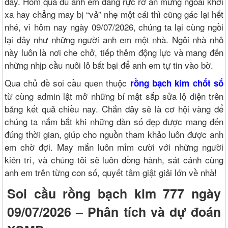
đây. Hôm qua dù anh em đang rực rỡ ăn mừng ngoài khơi
xa hay chẳng may bị “vả” nhẹ một cái thì cũng gác lại hết
nhé, vì hôm nay ngày 09/07/2026, chúng ta lại cùng ngồi
lại đây như những người anh em một nhà. Ngôi nhà nhỏ
này luôn là nơi che chở, tiếp thêm động lực và mang đến
những nhịp cầu nuôi lô bất bại để anh em tự tin vào bờ.
Qua chủ đề soi cầu quen thuộc
rồng bạch kim chốt số
từ cùng admin lật mở những bí mật sắp sửa lộ diện trên
bảng kết quả chiều nay. Chắn đây sẽ là cơ hội vàng để
chúng ta nắm bắt khi những dàn số đẹp được mang đến
đúng thời gian, giúp cho nguồn tham khảo luôn được anh
em chờ đợi. May mắn luôn mỉm cười với những người
kiên trì, và chúng tôi sẽ luôn đồng hành, sát cánh cùng
anh em trên từng con số, quyết tâm giật giải lớn về nhà!
Soi cầu rồng bạch kim 777 ngày
09/07/2026 – Phân tích và dự đoán