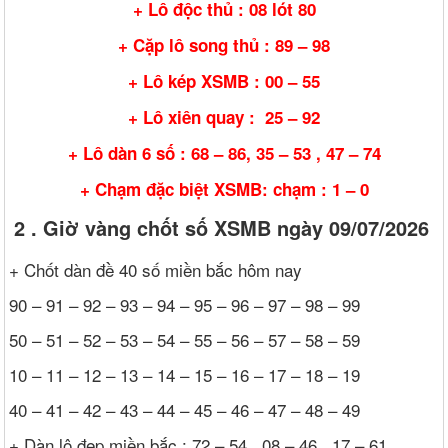
+ Lô độc thủ : 08 lót 80
+ Cặp lô song thủ : 89 – 98
+ Lô kép XSMB : 00 – 55
+ Lô xiên quay : 25 – 92
+ Lô dàn 6 số : 68 – 86, 35 – 53 , 47 – 74
+ Chạm đặc biệt XSMB: chạm : 1 – 0
2 . Giờ vàng chốt số XSMB ngày 09/07/2026
+ Chốt dàn đề 40 số miền bắc hôm nay
90 – 91 – 92 – 93 – 94 – 95 – 96 – 97 – 98 – 99
50 – 51 – 52 – 53 – 54 – 55 – 56 – 57 – 58 – 59
10 – 11 – 12 – 13 – 14 – 15 – 16 – 17 – 18 – 19
40 – 41 – 42 – 43 – 44 – 45 – 46 – 47 – 48 – 49
+ Dàn lô đẹp miền bắc : 72 – 54 , 08 – 46 , 17 – 61