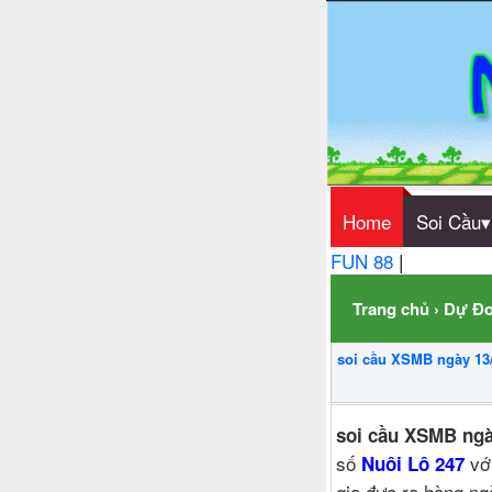
Home
Soi Cầu▾
FUN 88
|
Trang chủ
›
Dự Đ
soi cầu XSMB ngày 13/
soi cầu XSMB ngà
số
với
Nuôi Lô 247
gia đưa ra hàng n