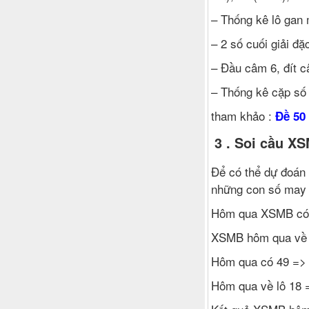
– Thống kê lô gan 
– 2 số cuối giải đặ
– Đầu câm 6, đít 
– Thống kê cặp số 
tham khảo :
Đề 50
3 . Soi cầu X
Để có thể dự đoán
những con số may 
Hôm qua XSMB có
XSMB hôm qua v
Hôm qua có
49
=> 
Hôm qua về lô
18
=