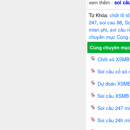
xem thêm :
soi cầ
Từ Khóa:
chốt lô tô
247
,
soi cau 88
,
So
mien phi
,
soi cầu 
chuyên mục Cùng
Cùng chuyên mụ
Chốt số XSMB 
Soi cầu xổ số 
Dự đoán XSMB 
Soi cầu XSMB 
Soi cầu 247 mi
Soi cầu 24h mi