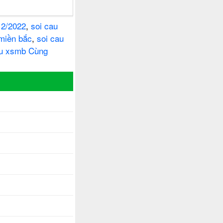
12/2022
,
soi cau
 miền bắc
,
soi cau
au xsmb Cùng