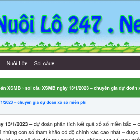
Nuôi Lô▾
Soi cầu▾
oán XSMB
›
soi cầu XSMB ngày 13/1/2023 – chuyên gia dự đoán 
1/2023 – chuyên gia dự đoán xổ số miễn phí
– dự đoán phân tích kết quả xổ số miền bắc – d
y 13/1/2023
 những con số tham khảo có độ chính xác cao nhất – được
gày hi vọng sẽ đưa đến tay người chơi những con số may mắ