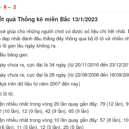
– 8 – 2
kết quả Thống kê miền Bắc 13/1/2023
ẽ giúp cho những người chơi có được số liệu chi tiết nhất.
đẹp nhất đánh đâu thắng đấy thông qua bộ lô tô về nhiều nh
 lô gan lâu ngày không ra.
đầu bảng gan:
ày chưa ra, cực đại là 34 ngày (từ 20/11/2016 đến 23/12/20
ày chưa ra, cực đại là 28 ngày (từ 22/08/2008 đến 18/09/20
dựa trên dữ liệu từ năm 2007 đến nay)
 lô tô:
n nhiều nhất trong vòng 20 lần quay gần đây: 79 (12 lần), 91
2 (10 lần), 12 (9 lần), 42 (9 lần), 65 (9 lần)
n nhiều nhất trong vòng 10 lần quay gần đây: 57 (8 lần), 10 
 (6 lần), 11 (5 lần), 12 (5 lần), 25 (5 lần)