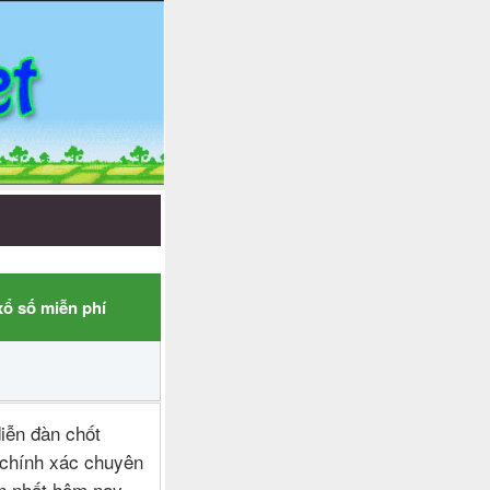
xổ số miễn phí
iễn đàn chốt
 chính xác chuyên
n nhất hôm nay ,