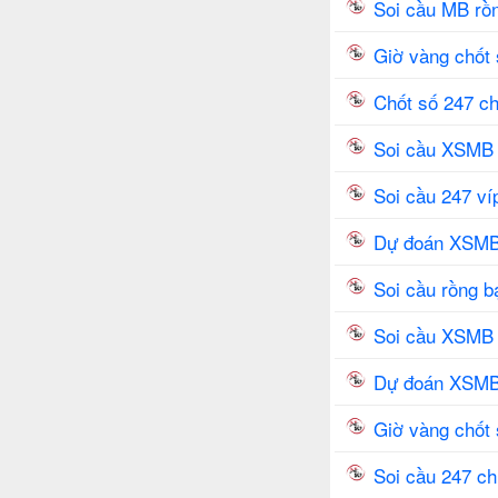
Soi cầu MB rồ
Giờ vàng chốt
Chốt số 247 ch
Soi cầu XSMB 
Soi cầu 247 ví
Dự đoán XSMB
Soi cầu rồng b
Soi cầu XSMB 
Dự đoán XSMB 
Giờ vàng chốt
Soi cầu 247 ch