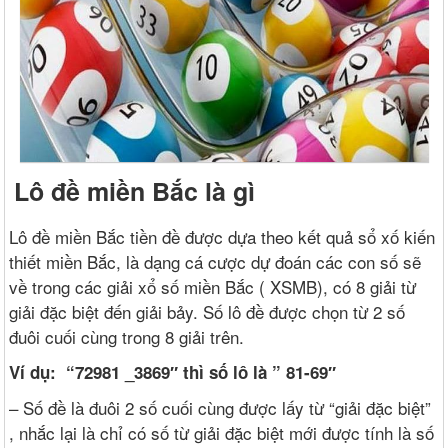
Lô đề miền Bắc là gì
Lô đề miền Bắc tiền đề được dựa theo kết quả sổ xố kiến
thiết miền Bắc, là dạng cá cược dự đoán các con số sẽ
về trong các giải xổ số miền Bắc ( XSMB), có 8 giải từ
giải đặc biệt đến giải bảy. Số lô đề được chọn từ 2 số
đuôi cuối cùng trong 8 giải trên.
Ví dụ:
“72981 _3869″ thì số lô là ” 81-69″
– Số đề là đuôi 2 số cuối cùng được lấy từ “giải đặc biệt”
, nhắc lại là chỉ có số từ giải đặc biệt mới được tính là số