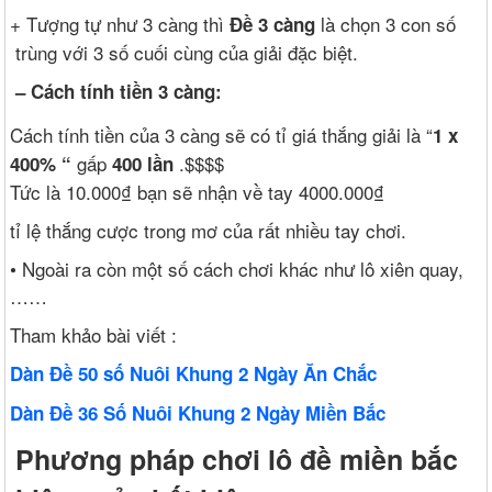
+ Tượng tự như 3 càng thì
là chọn 3 con số
Đề 3 càng
trùng với 3 số cuối cùng của giải đặc biệt.
– Cách tính tiền 3 càng:
Cách tính tiền của 3 càng sẽ có tỉ giá thắng giải là “
1 x
gấp
.$$$$
400% “
400 lần
Tức là 10.000₫ bạn sẽ nhận về tay 4000.000₫
tỉ lệ thắng cược trong mơ của rất nhiều tay chơi.
• Ngoài ra còn một số cách chơi khác như lô xiên quay,
……
Tham khảo bài viết :
Dàn Đề 50 số Nuôi Khung 2 Ngày Ăn Chắc
Dàn Đề 36 Số Nuôi Khung 2 Ngày Miền Bắc
Phương pháp chơi lô đề miền bắc