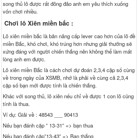
song thủ lô được rất đông đảo anh em yêu thích xuống
vốn chơi nhiều.
Chơi lô Xiên miền bắc :
Lô xiên miền bắc là bản nâng cấp lever cao hơn của lô đề
miền Bắc, khó chơi, khó trúng hơn nhưng giải thưởng sẽ
xứng đáng với người chiến thắng nên không thể làm mất
lòng anh em được.
Lô xiên miền Bắc là cách chơi dự đoán 2,3,4 cặp số cùng
về trong ngày của XSMB, nhớ là phải về cùng cả 2,3,4
cặp số bạn mới được tính là chiến thắng.
Khác với song thủ, lô xiên nếu chỉ về được 1 con lô cũng
tính là thua.
Ví dụ: Giải về : 48543 ___ 90413
Nếu bạn đánh cặp ” 13-31″ => bạn thua
Nếu bạn đánh cặp”13-43″ => Bạn thắng