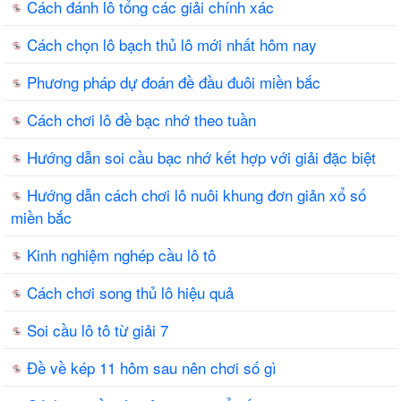
Cách đánh lô tổng các giải chính xác
Cách chọn lô bạch thủ lô mới nhất hôm nay
Phương pháp dự đoán đề đầu đuôi miền bắc
Cách chơi lô đề bạc nhớ theo tuần
Hướng dẫn soi cầu bạc nhớ kết hợp với giải đặc biệt
Hướng dẫn cách chơi lô nuôi khung đơn giản xổ số
miền bắc
Kinh nghiệm nghép cầu lô tô
Cách chơi song thủ lô hiệu quả
Soi cầu lô tô từ giải 7
Đề về kép 11 hôm sau nên chơi số gì