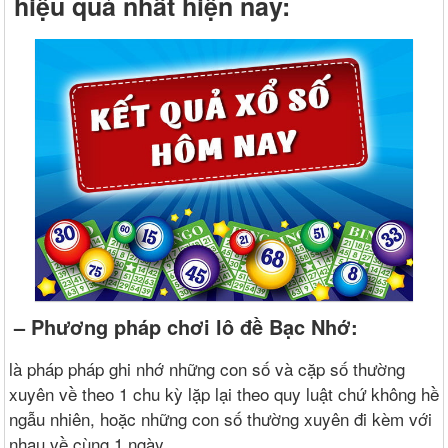
hiệu quả nhất hiện nay:
– Phương pháp chơi lô đề Bạc Nhớ:
là pháp pháp ghi nhớ những con số và cặp số thường
xuyên về theo 1 chu kỳ lặp lại theo quy luật chứ không hề
ngẫu nhiên, hoặc những con số thường xuyên đi kèm với
nhau về cùng 1 ngày.