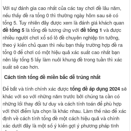
Với sự đánh gia cao nhất của các tay chơi đề lâu năm,
nếu thấy đề ra tổng 0 thì thường ngày hôm sau sẽ có
tổng 5. Tuy nhiên đây được xem là đánh giá khách quan
là tổng đề tương ứng với
và được
đề tổng 5
đề tổng 1
nhiều người chơi xổ số lô đề chuyên nghiệp tin tưởng,
theo ý kiến chủ quan thì nếu bạn thấy trường hợp đề ra
tổng 0 để chơi có một hiệu quả xác suất cao nhất bạn
nên lấy tổng 5 lấy làm nuôi khung đề trong tuần thì xác
suất sẽ cao hơn.
Cách tính tổng đề miền bắc dễ trúng nhất
Để bắt và tính chính xác được
sẽ
tổng đề áp dụng 2024
khác với so với những năm trước bởi chúng ta cần có
những lối thay đổi tư duy và cách tính toán để phù hợp
với thời điểm lựa chọn là khác nhau. Làm thế nào để xác
định về cách tính tổng đề một cách hiệu quả và chính
xác dưới đây là một số ý kiến gợi ý phương pháp tinh