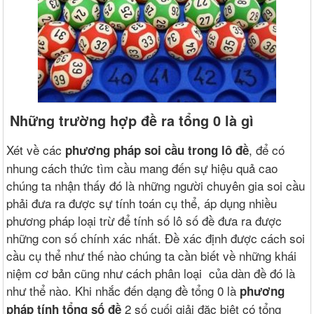
Những trường hợp đề ra tổng 0 là gì
Xét về các
, để có
phương pháp soi cầu trong lô đề
nhung cách thức tìm cầu mang đến sự hiệu quả cao
chúng ta nhận thấy đó là những người chuyên gia soi cầu
phải đưa ra được sự tính toán cụ thể, áp dụng nhiều
phương pháp loại trừ để tính số lô số đề đưa ra được
những con số chính xác nhất. Đề xác định được cách soi
cầu cụ thể như thế nào chúng ta cần biết về những khái
niệm cơ bản cũng như cách phân loại của dàn đề đó là
như thể nào. Khi nhắc đến dạng đề tổng 0 là
phương
2 số cuối giải đặc biệt có tổng
pháp tính tổng số đề