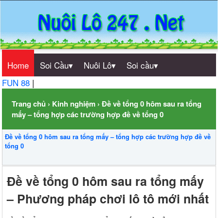
Home
Soi Cầu▾
Nuôi Lô▾
Soi cầu▾
FUN 88
|
Trang chủ
›
Kinh nghiệm
›
Đề về tổng 0 hôm sau ra tổng
mấy – tổng hợp các trường hợp đề về tổng 0
Đề về tổng 0 hôm sau ra tổng mấy – tổng hợp các trường hợp đề về
tổng 0
Đề về tổng 0 hôm sau ra tổng mấy
– Phương pháp chơi lô tô mới nhất