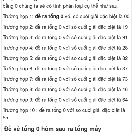
bằng 0 chúng ta sẽ có tính phân loại cụ thể như sau.
Trường hợp 1:
với số cuối giải đặc biệt là 00
đề ra tổng 0
Trường hợp 2: đề ra tổng 0 với số cuối giải đặc biệt là 19
Trường hợp 3: đề ra tổng 0 với số cuối giải đặc biệt là 91
Trường hợp 4: đề ra tổng 0 với số cuối giải đặc biệt là 28
Trường hợp 5: đề ra tổng 0 với số cuối giải đặc biệt là 82
Trường hợp 6: đề ra tổng 0 với số cuối giải đặc biệt là 37
Trường hợp 7: đề ra tổng 0 với số cuối giải đặc biệt là 73
Trường hợp 8: đề ra tổng 0 với số cuối giải đặc biệt là 46
Trường hợp 9: đề ra tổng 0 với số cuối giải đặc biệt là 64
Trường hợp 10 : đề ra tổng 0 với số cuối giải đặc biệt là
55
Đề về tổng 0 hôm sau ra tổng mấy