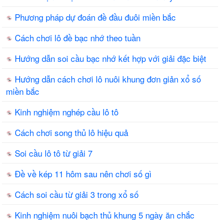
Phương pháp dự đoán đề đầu đuôi miền bắc
Cách chơi lô đề bạc nhớ theo tuần
Hướng dẫn soi cầu bạc nhớ kết hợp với giải đặc biệt
Hướng dẫn cách chơi lô nuôi khung đơn giản xổ số
miền bắc
Kinh nghiệm nghép cầu lô tô
Cách chơi song thủ lô hiệu quả
Soi cầu lô tô từ giải 7
Đề về kép 11 hôm sau nên chơi số gì
Cách soi cầu từ giải 3 trong xổ số
Kinh nghiệm nuôi bạch thủ khung 5 ngày ăn chắc