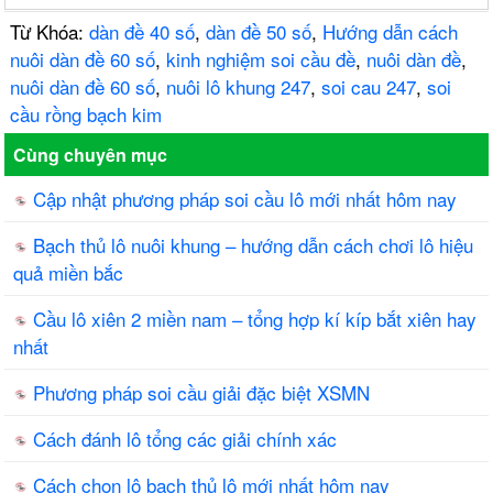
Từ Khóa:
dàn đề 40 số
,
dàn đề 50 số
,
Hướng dẫn cách
nuôi dàn đề 60 số
,
kinh nghiệm soi cầu đề
,
nuôi dàn đề
,
nuôi dàn đề 60 số
,
nuôi lô khung 247
,
soi cau 247
,
soi
cầu rồng bạch kim
Cùng chuyên mục
Cập nhật phương pháp soi cầu lô mới nhất hôm nay
Bạch thủ lô nuôi khung – hướng dẫn cách chơi lô hiệu
quả miền bắc
Cầu lô xiên 2 miền nam – tổng hợp kí kíp bắt xiên hay
nhất
Phương pháp soi cầu giải đặc biệt XSMN
Cách đánh lô tổng các giải chính xác
Cách chọn lô bạch thủ lô mới nhất hôm nay