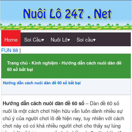
Home
Soi Cầu▾
Nuôi Lô▾
Soi cầu▾
FUN 88
|
Trang chủ
›
Kinh nghiệm
›
Hướng dẫn cách nuôi dàn đề
60 số bất bại
Hướng dẫn cách nuôi dàn đề 60 số bất bại
– Dàn đề 60 số
Hướng dẫn cách nuôi dàn đề 60 số
nuôi là một cách chơi hiện hữu vẫn luôn dành nhiều sự
chú ý của người chơi lô đề hiện nay, tuy nhiên với cách
chơi này có có khá nhiều người chơi cho thấy sự lúng