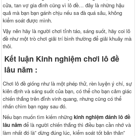
cửa, tan vợ gia đình cũng vì lô đề… đây là những hậu
quả mà bạn bạn gánh chịu nếu sa đà quá sâu, không
kiểm soát được mình.
Vậy nên hãy là người chơi tỉnh táo, sáng suốt, hãy coi lô
đề như một trò chơi giải trí bình thường để giải khuây mà
thôi.
Kết luận Kinh nghiệm chơi lô đề
lâu năm :
Chơi lô đề giống như là một phép thử, rèn luyện ý chí, sự
kiên định và sáng suốt của bạn, có thể cho bạn cảm giác
chiến thắng trên đỉnh vinh quang, nhưng cũng có thể
nhấn chìm bạn ngay sau đó.
Nếu bạn muốn tìm kiếm những
kinh nghiệm đánh lô đề
để là người chiến thắng thì điều bạn cần nhớ và
lâu năm
làm nhất đó là” dừng đúng lúc, kiểm soát tốt bản thân”