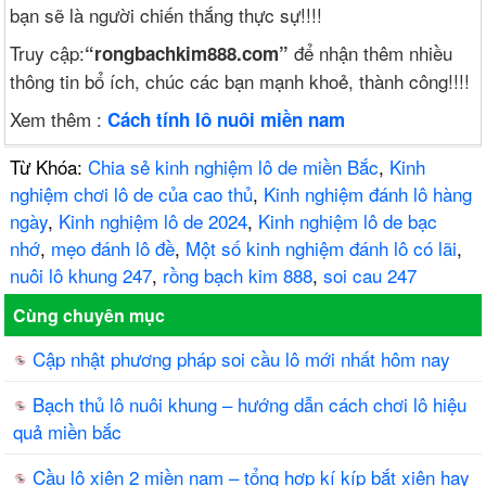
bạn sẽ là người chiến thắng thực sự!!!!
Truy cập:
để nhận thêm nhiều
“rongbachkim888.com”
thông tin bổ ích, chúc các bạn mạnh khoẻ, thành công!!!!
Xem thêm :
Cách tính lô nuôi miền nam
Từ Khóa:
Chia sẻ kinh nghiệm lô de miền Bắc
,
Kinh
nghiệm chơi lô de của cao thủ
,
Kinh nghiệm đánh lô hàng
ngày
,
Kinh nghiệm lô de 2024
,
Kinh nghiệm lô de bạc
nhớ
,
mẹo đánh lô đề
,
Một số kinh nghiệm đánh lô có lãi
,
nuôi lô khung 247
,
rồng bạch kim 888
,
soi cau 247
Cùng chuyên mục
Cập nhật phương pháp soi cầu lô mới nhất hôm nay
Bạch thủ lô nuôi khung – hướng dẫn cách chơi lô hiệu
quả miền bắc
Cầu lô xiên 2 miền nam – tổng hợp kí kíp bắt xiên hay