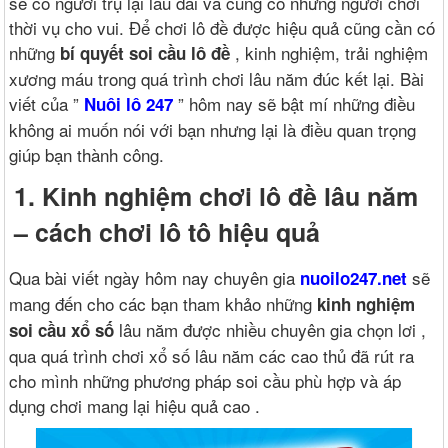
sẽ có người trụ lại lâu dài và cũng có những người chơi
thời vụ cho vui. Để chơi lô đề được hiệu quả cũng cần có
những
, kinh nghiệm, trải nghiệm
bí quyết soi cầu lô đề
xương máu trong quá trình chơi lâu năm đúc kết lại. Bài
viết của ”
” hôm nay sẽ bật mí những điều
Nuôi lô 247
không ai muốn nói với bạn nhưng lại là điều quan trọng
giúp bạn thành công.
1.
Kinh nghiệm chơi lô đề lâu năm
– cách chơi lô tô hiệu quả
Qua bài viết ngày hôm nay chuyên gia
sẽ
nuoilo247.net
mang đến cho các bạn tham khảo những
kinh nghiệm
lâu năm được nhiều chuyên gia chọn lơi ,
soi cầu xổ số
qua quá trình chơi xổ số lâu năm các cao thủ đã rút ra
cho mình những phương pháp soi cầu phù hợp và áp
dụng chơi mang lại hiệu quả cao .