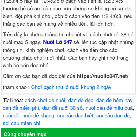
1:2:3:4:5 hay là 1:2:4:6:8 ở cách vào tiền là 1:2:3:4:5
thường hệ số an toàn cao hơn nhưng sẽ không có sự đột
biến, đột phá khi chơi, còn ở cách vào tiền 1:2:4:6:8 nếu
thắng các bạn sẽ mang về nhiều tiền, lãi lớn hơn.
Trên đây là những thông tin chi tiết về cách chơi đề 36 số
nuôi max 5 ngày.
sẽ liên tục cập nhật những
Nuôi Lô 247
thông tin, kinh nghiệm chơi, cách vào tiền cho các
phương pháp chơi mới nhất. Các bạn hãy ghi nhớ trang
web để đón đọc nhé.
Cảm ơn các bạn đã đọc bài của
https://nuoilo247.net/
tham khảo :
Chơi bạch thủ lô nuôi khung 2 ngày
Từ Khóa:
cách chơi đề nuôi
,
dàn đề đẹp
,
dàn đề hôm nay
,
dàn đề miễn phí
,
dàn đề nuôi 36 số
,
nuôi dàn đề hiệu quả
,
nuôi đề
,
nuôi đề khung
,
soi cầu đặc biệt
,
soi cầu dàn đề
,
soi cau mien phi
Cùng chuyên mục