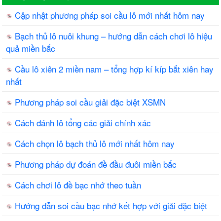
Cập nhật phương pháp soi cầu lô mới nhất hôm nay
Bạch thủ lô nuôi khung – hướng dẫn cách chơi lô hiệu
quả miền bắc
Cầu lô xiên 2 miền nam – tổng hợp kí kíp bắt xiên hay
nhất
Phương pháp soi cầu giải đặc biệt XSMN
Cách đánh lô tổng các giải chính xác
Cách chọn lô bạch thủ lô mới nhất hôm nay
Phương pháp dự đoán đề đầu đuôi miền bắc
Cách chơi lô đề bạc nhớ theo tuần
Hướng dẫn soi cầu bạc nhớ kết hợp với giải đặc biệt