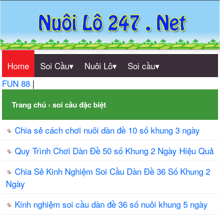
Home
Soi Cầu▾
Nuôi Lô▾
Soi cầu▾
FUN 88
|
Trang chủ
›
soi cầu đặc biệt
Chia sẻ cách chơi nuôi dàn đề 10 số khung 3 ngày
Quy Trình Chơi Dàn Đề 50 số Khung 2 Ngày Hiệu Quả
Chia Sẻ Kinh Nghiệm Soi Cầu Dàn Đề 36 Số Khung 2
Ngày
Kinh nghiệm soi cầu dàn đề 36 số nuôi khung 5 ngày