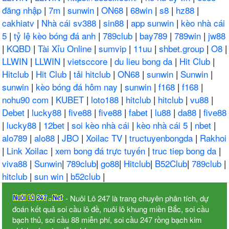
đăng nhập
|
7m
|
sunwin
|
ON68
|
68win
|
s8
|
hz88
|
cakhiatv
|
Nhà cái sv388
|
sin88
|
app sunwin
|
kèo nhà cái
5
|
tỷ lệ kèo bóng đá anh
|
789club
|
bay789
|
789win
|
jw88
|
KQBD
|
Tài Xỉu Online
|
sumvip
|
11uu
|
shbet.group
|
O8
|
LLWIN
|
LLWIN
|
vietsccore
|
du lieu bong da
|
Hit Club
|
Hitclub
|
Hit Club
|
tải hitclub
|
ON68
|
sunwin
|
Sunwin
|
sunwin
|
kèo bóng đá hôm nay
|
sunwin
|
f168
|
f168
|
nohu90 com
|
KUBET
|
loto188
|
hitclub
|
hitclub
|
vu88
|
Debet
|
lucky88
|
five88
|
five88
|
fabet
|
lu88
|
da88
|
five88
|
lucky88
|
12bet
|
soi kèo nhà cái
|
kèo nhà cái 5
|
nbet
|
alo789
|
alo88
|
JBO
|
Xoilac TV
|
tructuyenbongda
|
Rakhoi
|
Link Xoilac
|
xem bong đá trực tuyến
|
truc tiep bong da
|
viva88
|
Sunwin
|
789club
|
go88
|
Hitclub
|
B52Club
|
789club
|
hitclub
|
sun win
|
b52club
|
- Nuôi Lô 247 là trang chuyên phân tích, dự
đoán kết quả soi cầu lô đề, nuôi lô khung miền Bắc, soi cầu
bạch thủ, soi cầu 88 miễn phí, soi cầu 247 rồng bạch kim