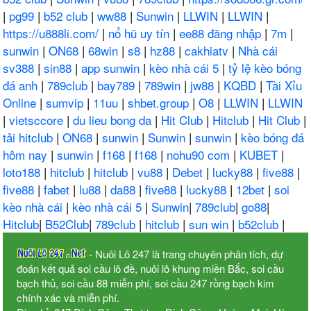
|
pg99
|
b52 club
|
ww88
|
Sunwin
|
LLWIN
|
LLWIN
|
https://u888li.com/
|
nổ hũ uy tín
|
ee88 đăng nhập
|
7m
|
sunwin
|
ON68
|
68win
|
s8
|
hz88
|
cakhiatv
|
Nhà cái
sv388
|
sin88
|
app sunwin
|
kèo nhà cái 5
|
tỷ lệ kèo bóng
đá anh
|
789club
|
bay789
|
789win
|
jw88
|
KQBD
|
Tài Xỉu
Online
|
sumvip
|
11uu
|
shbet.group
|
O8
|
LLWIN
|
LLWIN
|
vietsccore
|
du lieu bong da
|
Hit Club
|
Hitclub
|
Hit Club
|
tải hitclub
|
ON68
|
sunwin
|
Sunwin
|
sunwin
|
kèo bóng đá
hôm nay
|
sunwin
|
f168
|
f168
|
nohu90 com
|
KUBET
|
loto188
|
hitclub
|
hitclub
|
vu88
|
Debet
|
lucky88
|
five88
|
five88
|
fabet
|
lu88
|
da88
|
five88
|
lucky88
|
12bet
|
soi
kèo nhà cái
|
kèo nhà cái 5
|
Sunwin
|
789club
|
go88
|
Hitclub
|
B52Club
|
789club
|
hitclub
|
sun win
|
b52club
|
- Nuôi Lô 247 là trang chuyên phân tích, dự
đoán kết quả soi cầu lô đề, nuôi lô khung miền Bắc, soi cầu
bạch thủ, soi cầu 88 miễn phí, soi cầu 247 rồng bạch kim
chính xác và miễn phí.