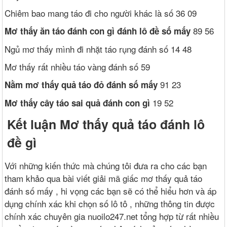
Chiêm bao mang táo đi cho người khác là số 36 09
89 56
Mơ thấy ăn táo đánh con gì đánh lô đề số mấy
Ngủ mơ thấy mình đi nhặt táo rụng đánh số 14 48
Mơ thấy rất nhiều táo vàng đánh số 59
91 23
Nằm mơ thấy quả táo đỏ đánh số mấy
19 52
Mơ thấy cây táo sai quả đánh con gì
Kết luận Mơ thấy quả táo đánh lô
đề gì
Với những kiến thức mà chúng tôi đưa ra cho các bạn
tham khảo qua bài viết giải mã giấc mơ thấy quả táo
đánh số mấy , hi vọng các bạn sẽ có thể hiểu hơn và áp
dụng chính xác khi chọn số lô tô , những thông tin được
chính xác chuyên gia nuoilo247.net tổng hợp từ rất nhiều