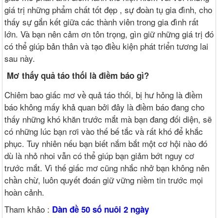
giá trị những phẩm chất tốt đẹp , sự đoàn tụ gia đình, cho
thấy sự gắn kết giữa các thành viên trong gia đình rất
lớn. Và bạn nên cảm ơn tôn trọng, gìn giữ những giá trị đó
có thể giúp bản thân và tạo điều kiện phát triển tương lai
sau này.
Mơ thấy quả táo thối là điềm báo gì?
Chiêm bao giấc mơ về quả táo thối, bị hư hỏng là điềm
báo không mấy khả quan bởi đây là điềm báo đang cho
thấy những khó khăn trước mắt mà bạn đang đối diện, sẽ
có những lúc bạn rơi vào thế bế tắc và rất khó để khắc
phục. Tuy nhiên nếu bạn biết nắm bắt một cơ hội nào đó
dù là nhỏ nhoi vẫn có thể giúp bạn giảm bớt nguy cơ
trước mắt. Vì thế giấc mơ cũng nhắc nhở bạn không nên
chần chừ, luôn quyết đoán giữ vững niềm tin trước mọi
hoàn cảnh.
Tham khảo :
Dàn đề 50 số nuôi 2 ngày