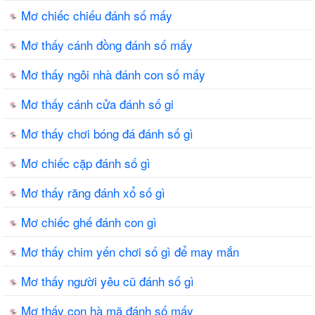
Mơ chiếc chiếu đánh số mấy
Mơ thấy cánh đồng đánh số mấy
Mơ thấy ngôi nhà đánh con số mấy
Mơ thấy cánh cửa đánh số gi
Mơ thấy chơi bóng đá đánh số gì
Mơ chiếc cặp đánh số gì
Mơ thấy răng đánh xổ số gì
Mơ chiếc ghế đánh con gì
Mơ thấy chim yến chơi số gì để may mắn
Mơ thấy người yêu cũ đánh số gì
Mơ thấy con hà mã đánh số mấy