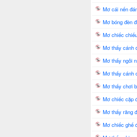
Mơ cái nến đá
Mơ bóng đèn đ
Mơ chiếc chiế
Mơ thấy cánh 
Mơ thấy ngôi 
Mơ thấy cánh 
Mơ thấy chơi b
Mơ chiếc cặp đ
Mơ thấy răng đ
Mơ chiếc ghế 