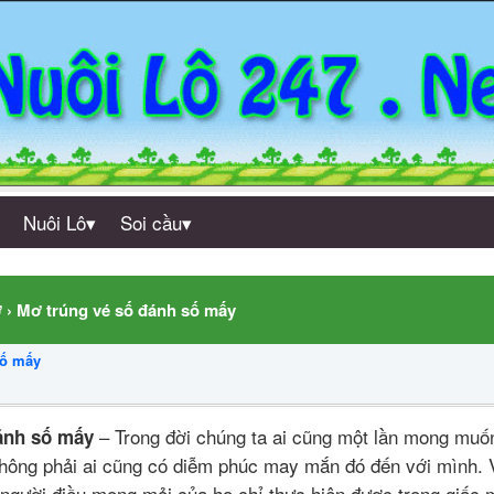
Nuôi Lô▾
Soi cầu▾
ơ
›
Mơ trúng vé số đánh số mấy
số mấy
– Trong đời chúng ta ai cũng một lần mong mu
ánh số mấy
không phải ai cũng có diễm phúc may mắn đó đến với mình. Vì
người điều mong mỏi của họ chỉ thực hiện được trong giấc 