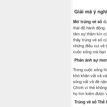
Giải mã ý ngh
đư
Mơ trúng vé số
thái độ hành động.
tâm sự thầm kín c
thấy trúng vé số 
những điều vui vẻ 
cuộc sống mà bạn 
Phản ánh sự mon
Trong cuộc sống hi
khó khăn vất vả và
sống vất vả đè nặn
Chính vì thế không
họ tìm kiếm được 
Trúng vé số Thể