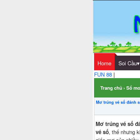
Home
Soi Cầu▾
FUN 88
|
Trang chủ
›
Sổ m
Mơ trúng vé số đánh 
Mơ trúng vé số đ
, thế nhưng 
vé số
giấc mơ của nhiều 