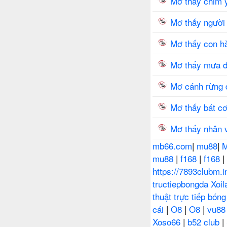
Mơ thấy chim 
Mơ thấy người 
Mơ thấy con h
Mơ thấy mưa 
Mơ cánh rừng 
Mơ thấy bát c
Mơ thấy nhân v
mb66.com
|
mu88
|
mu88
|
f168
|
f168
|
https://7893clubm.i
tructiepbongda Xoi
thuật trực tiếp bón
cái
|
O8
|
O8
|
vu8
Xoso66
|
b52 club
|