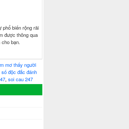
 phổ biến rộng rãi
ệm được thông qua
 cho bạn.
m mơ thấy người
 số độc đắc đánh
247
,
soi cau 247