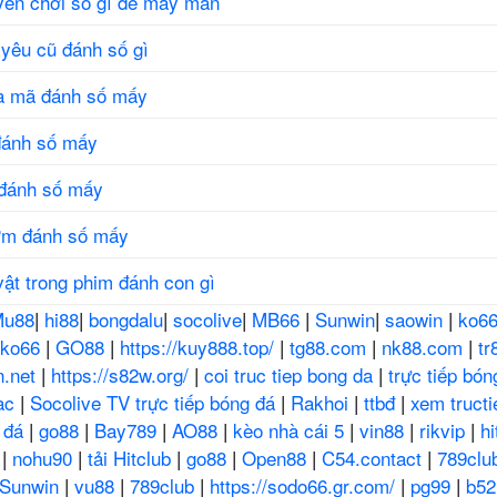
yến chơi số gì để may mắn
yêu cũ đánh số gì
à mã đánh số mấy
đánh số mấy
đánh số mấy
ơm đánh số mấy
ật trong phim đánh con gì
Mu88
|
hi88
|
bongdalu
|
socolive
|
MB66
|
Sunwin
|
saowin
|
ko6
ko66
|
GO88
|
https://kuy888.top/
|
tg88.com
|
nk88.com
|
tr
n.net
|
https://s82w.org/
|
coi truc tiep bong da
|
trực tiếp bó
lac
|
Socolive TV trực tiếp bóng đá
|
Rakhoi
|
ttbđ
|
xem truct
g đá
|
go88
|
Bay789
|
AO88
|
kèo nhà cái 5
|
vin88
|
rikvip
|
h
8
|
nohu90
|
tải Hitclub
|
go88
|
Open88
|
C54.contact
|
789clu
Sunwin
|
vu88
|
789club
|
https://sodo66.gr.com/
|
pg99
|
b52