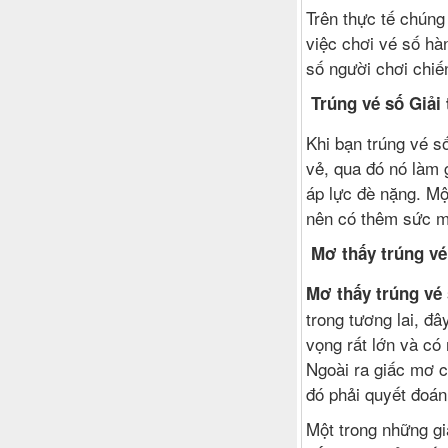
Trên thực tế chúng
việc chơi vé số hà
số người chơi chiế
Trúng vé số Giải
Khi bạn trúng vé s
vẻ, qua đó nó làm 
áp lực đè nặng. Một
nên có thêm sức mạ
Mơ thấy trúng vé
Mơ thấy trúng vé
trong tương lai, đ
vọng rất lớn và có
Ngoài ra giấc mơ c
đó phải quyết đoán
Một trong những g