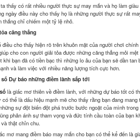
 ta thấy có rất nhiều người thực sự may mắn và họ làm già
ng ngày điều này cho thấy họ là những người thực sự rất 
n thắng chỉ chiếm một tỷ lệ nhỏ.
 tỏa căng thẳng
ố điều cho thấy hiện rõ trên khuôn mặt của người chơi chính 
giúp cho con người giải tỏa được những căng thẳng mỏi mệt 
 khi bạn đã có tiền bạc thì những lo âu của bạn sẽ dần tan b
nh và làm việc với nhiều năng lượng tích cực hơn.
 số Dự báo những điềm lành sắp tới
là giấc mơ thiên về điềm lành, với những dự báo tốt có t
 số
ây có thể là dấu hiệu mạnh mẽ cho thấy rằng bạn đang mang
 những sự đột biến đột phá trước bước ngoặt của mình trong
ũng phản ánh sự tham vọng và đức tính cầu toàn của bạn kh
 và thật chỉn chu.
iấc mơ mang điềm báo may mắn cho bạn có thể kể đến là gi