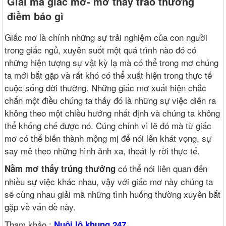
Giải mã giấc mơ- mơ thấy trao thưởng
điềm báo gì
Giấc mơ là chính những sự trải nghiệm của con người
trong giấc ngủ, xuyên suốt một quá trình nào đó có
những hiện tượng sự vật kỳ lạ mà có thể trong mơ chúng
ta mới bắt gặp và rất khó có thể xuất hiện trong thực tế
cuộc sống đời thường. Những giấc mơ xuất hiện chắc
chắn một điều chúng ta thấy đó là những sự việc diễn ra
không theo một chiều hướng nhất định và chúng ta không
thể khống chế được nó. Cúng chính vì lẽ đó mà từ giấc
mơ có thể biến thành mộng mị để nói lên khát vọng, sự
say mê theo những hình ảnh xa, thoát ly rời thực tế.
có thể nói liên quan đến
Nằm mơ thấy trúng thưởng
nhiều sự việc khác nhau, vậy với giấc mơ này chúng ta
sẽ cùng nhau giải mã những tình huống thường xuyên bắt
gặp về vấn đề này.
Tham khảo :
Nuôi lô khung 247