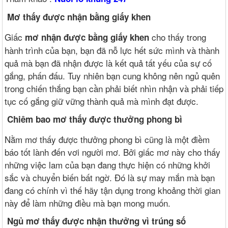
Mơ thấy được nhận bằng giấy khen
Giấc
cho thấy trong
mơ nhận được bằng giấy khen
hành trình của bạn, bạn đã nỗ lực hết sức mình và thành
quả mà bạn đã nhận được là kết quả tất yếu của sự cố
gắng, phấn đấu. Tuy nhiên bạn cung không nên ngủ quên
trong chiến thắng bạn cần phải biết nhìn nhận và phải tiếp
tục cố gắng giữ vững thành quả mà mình đạt được.
Chiêm bao mơ thấy được thưởng phong bì
Nằm mơ thấy được thưởng phong bì cũng là một điềm
báo tốt lành đến vơi người mơ. Bởi giấc mơ này cho thấy
những việc lam của bạn đang thực hiện có những khởi
sắc và chuyển biến bất ngờ. Đó là sự may mắn mà bạn
đang có chính vì thế hãy tận dụng trong khoảng thời gian
này để làm những điều mà bạn mong muốn.
Ngủ mơ thấy được nhận thưởng vì trúng số