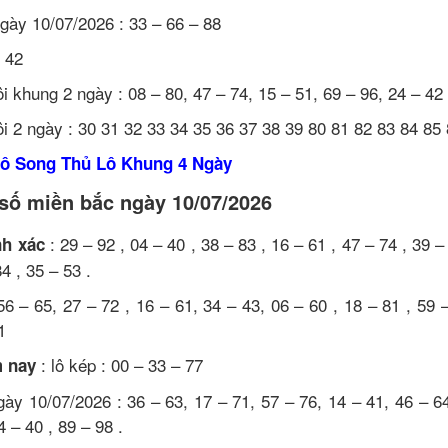
gày 10/07/2026 : 33 – 66 – 88
: 42
i khung 2 ngày : 08 – 80, 47 – 74, 15 – 51, 69 – 96, 24 – 42
i 2 ngày : 30 31 32 33 34 35 36 37 38 39 80 81 82 83 84 85
Lô Song Thủ Lô Khung 4 Ngày
ổ số miền bắc
ngày 10/07/2026
: 29 – 92 , 04 – 40 , 38 – 83 , 16 – 61 , 47 – 74 , 39 –
nh xác
4 , 35 – 53 .
6 – 65, 27 – 72 , 16 – 61, 34 – 43, 06 – 60 , 18 – 81 , 59 
1
: lô kép : 00 – 33 – 77
m nay
gày 10/07/2026 : 36 – 63, 17 – 71, 57 – 76, 14 – 41, 46 – 64
4 – 40 , 89 – 98 .