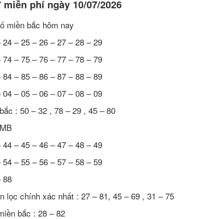
7 miễn phí ngày 10/07/2026
số miền bắc hôm nay
 24 – 25 – 26 – 27 – 28 – 29
 74 – 75 – 76 – 77 – 78 – 79
 84 – 85 – 86 – 87 – 88 – 89
 04 – 05 – 06 – 07 – 08 – 09
ắc : 50 – 32 , 78 – 29 , 45 – 80
SMB
 44 – 45 – 46 – 47 – 48 – 49
 54 – 55 – 56 – 57 – 58 – 59
– 88
n lọc chính xác nhất : 27 – 81, 45 – 69 , 31 – 75
miền bắc : 28 – 82