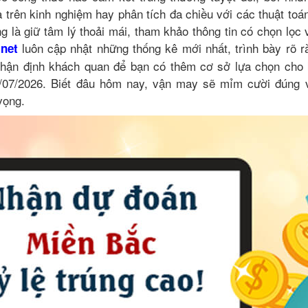
 trên kinh nghiệm hay phân tích đa chiều với các thuật toán
g là giữ tâm lý thoải mái, tham khảo thông tin có chọn lọc 
luôn cập nhật những thống kê mới nhất, trình bày rõ r
.net
hận định khách quan để bạn có thêm cơ sở lựa chọn cho
/07/2026
. Biết đâu hôm nay, vận may sẽ mỉm cười đúng 
vọng.