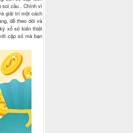
 soi cầu . Chính vì
và giải trí một cách
àng, dễ theo dõi và
 kỳ
xổ số kiến thiết
với cặp số mà bạn