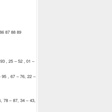
 86 87 88 89
 93 , 25 – 52 , 01 –
– 95 , 67 – 76, 22 –
, 78 – 87, 34 – 43,