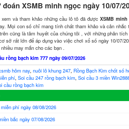
ự đoán XSMB minh ngọc ngày 10/07/2
 xem và tham khảo những cầu lô tô đã được
XSMB minh
ay. Mọi con số chỉ mang tính chất tham khảo và cân nhắc t
rên cũng là tâm huyết của chúng tôi , với những phân tíc
cơ sở rất lớn để áp dụng vào việc chơi xổ số ngày 10/07/2
i nhiều may mắn cho các bạn .
ầu rồng bạch kim 777 ngày 09/07/2026
xsmb hôm nay
,
nuôi lô khung 247
,
Rồng Bạch Kim chốt số 
iễn phí
,
Soi cầu 247 rồng bạch kim
,
Soi cầu 3 miền Win288
oi cầu rồng bạch kim
c
miễn phí ngày 08/08/2026
miền bắc ngày 07/08/2026