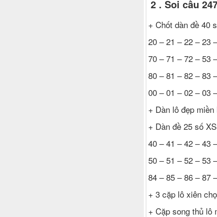
2 . Soi cầu 24
+ Chốt dàn đề 40 
20 – 21 – 22 – 23 –
70 – 71 – 72 – 53 –
80 – 81 – 82 – 83 –
00 – 01 – 02 – 03 –
+ Dàn lô đẹp miền b
+ Dàn đề 25 số X
40 – 41 – 42 – 43 –
50 – 51 – 52 – 53 –
84 – 85 – 86 – 87 
+ 3 cặp lô xiên chọ
+ Cặp song thủ lô 