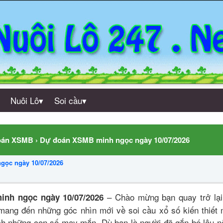
Nuôi Lô▾
Soi cầu▾
oán XSMB
›
Dự đoán XSMB minh ngọc ngày 10/07/2026
gọc ngày 10/07/2026
–
Chào mừng bạn quay trở lạ
nh ngọc ngày 10/07/2026
mang đến những góc nhìn mới về soi cầu xổ số kiến thiết
ch những con số may mắn. Dù bạn là người đã gắn bó lâu 