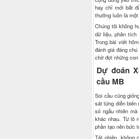
hay chỉ mới bắt đ
thưởng luôn là một 
Chúng tôi không h
dữ liệu, phân tíc
Trong bài viết hô
đánh giá đáng chú
chờ đợi những con 
Dự đoán X
cầu MB
Soi cầu cũng giống
sát từng diễn biến
số ngẫu nhiên mà 
khác nhau. Từ lô r
phần tạo nên bức t
Tất nhiên, không 