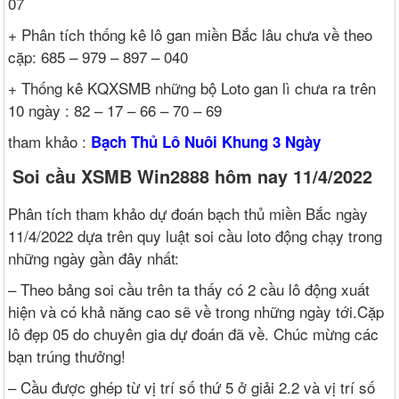
07
+ Phân tích thống kê lô gan miền Bắc lâu chưa về theo
cặp: 685 – 979 – 897 – 040
+ Thống kê KQXSMB những bộ Loto gan lì chưa ra trên
10 ngày : 82 – 17 – 66 – 70 – 69
tham khảo :
Bạch Thủ Lô Nuôi Khung 3 Ngày
Soi cầu XSMB Win2888 hôm nay 11/4/2022
Phân tích tham khảo dự đoán bạch thủ miền Bắc ngày
11/4/2022 dựa trên quy luật soi cầu loto động chạy trong
những ngày gần đây nhất:
– Theo bảng soi cầu trên ta thấy có 2 cầu lô động xuất
hiện và có khả năng cao sẽ về trong những ngày tới.Cặp
lô đẹp 05 do chuyên gia dự đoán đã về. Chúc mừng các
bạn trúng thưởng!
– Cầu được ghép từ vị trí số thứ 5 ở giải 2.2 và vị trí số