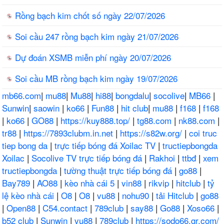
Rồng bạch kim chốt số ngày 22/07/2026
Soi cầu 247 rồng bạch kim ngày 21/07/2026
Dự đoán XSMB miễn phí ngày 20/07/2026
Soi cầu MB rồng bạch kim ngày 19/07/2026
mb66.com
|
mu88
|
Mu88
|
hi88
|
bongdalu
|
socolive
|
MB66
|
Sunwin
|
saowin
|
ko66
|
Fun88
|
hit club
|
mu88
|
f168
|
f168
|
ko66
|
GO88
|
https://kuy888.top/
|
tg88.com
|
nk88.com
|
tr88
|
https://7893clubm.in.net
|
https://s82w.org/
|
coi truc
tiep bong da
|
trực tiếp bóng đá Xoilac TV
|
tructiepbongda
Xoilac
|
Socolive TV trực tiếp bóng đá
|
Rakhoi
|
ttbđ
|
xem
tructiepbongda
|
tường thuật trực tiếp bóng đá
|
go88
|
Bay789
|
AO88
|
kèo nhà cái 5
|
vin88
|
rikvip
|
hitclub
|
tỷ
lệ kèo nhà cái
|
O8
|
O8
|
vu88
|
nohu90
|
tải Hitclub
|
go88
|
Open88
|
C54.contact
|
789club
|
say88
|
Go88
|
Xoso66
|
b52 club
|
Sunwin
|
vu88
|
789club
|
https://sodo66.gr.com/