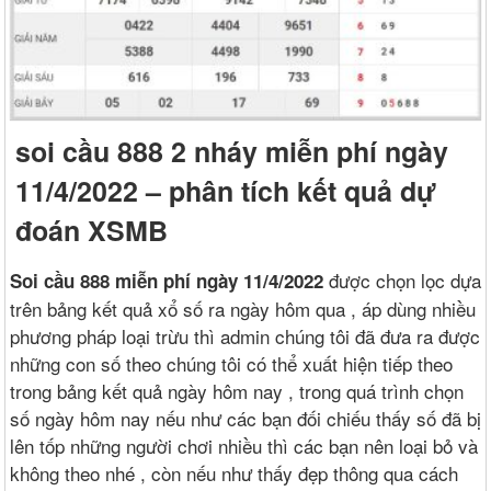
soi cầu 888 2 nháy miễn phí ngày
11/4/2022 – phân tích kết quả dự
đoán XSMB
được chọn lọc dựa
Soi cầu 888 miễn phí ngày 11/4/2022
trên bảng kết quả xổ số ra ngày hôm qua , áp dùng nhiều
phương pháp loại trừu thì admin chúng tôi đã đưa ra được
những con số theo chúng tôi có thể xuất hiện tiếp theo
trong bảng kết quả ngày hôm nay , trong quá trình chọn
số ngày hôm nay nếu như các bạn đối chiếu thấy số đã bị
lên tốp những người chơi nhiều thì các bạn nên loại bỏ và
không theo nhé , còn nếu như thấy đẹp thông qua cách