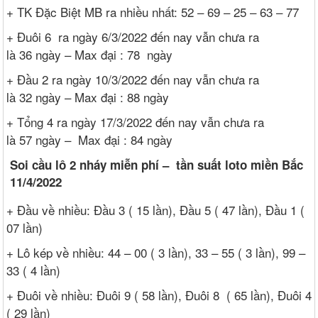
+ TK Đặc Biệt MB ra nhiều nhất: 52 – 69 – 25 – 63 – 77
+ Đuôi 6 ra ngày 6/3/2022 đến nay vẫn chưa ra
là 36 ngày – Max đại : 78 ngày
+ Đầu 2 ra ngày 10/3/2022 đến nay vẫn chưa ra
là 32 ngày – Max đại : 88 ngày
+ Tổng 4 ra ngày 17/3/2022 đến nay vẫn chưa ra
là 57 ngày – Max đại : 84 ngày
Soi cầu lô 2 nháy miễn phí
– tần suất loto miền Bắc
11/4/2022
+ Đầu về nhiều: Đầu 3 ( 15 lần), Đầu 5 ( 47 lần), Đầu 1 (
07 lần)
+ Lô kép về nhiều: 44 – 00 ( 3 lần), 33 – 55 ( 3 lần), 99 –
33 ( 4 lần)
+ Đuôi về nhiều: Đuôi 9 ( 58 lần), Đuôi 8 ( 65 lần), Đuôi 4
( 29 lần)