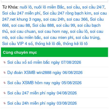
Từ Khóa:
nuôi lô
,
nuôi lô miền Bắc
,
soi cầu
,
soi cầu 24/7
,
Soi cầu 247 miễn phí
,
Soi cầu 247 rồng bạch kim
,
soi cau
247.net khung 3 ngay
,
soi cau 24h
,
soi cau 366
,
Soi cầu
666
,
soi cau 88
,
Soi cầu 888
,
soi cầu 99
,
soi cầu bạch
thủ
,
soi cau chuan
,
soi cau hom nay
,
soi cầu lô
,
soi cau
mb
,
soi cầu miền bắc
,
soi cau mien phi
,
soi cầu trúng
,
Soi cầu VIP 4 số
,
thống kê lô đề
,
thống kê lô tô
Cùng chuyên mục
Soi cầu xổ số miền bắc ngày 07/08/2026
Dự đoán XSMB win2888 ngày 06/08/2026
Soi cầu XSMB hôm nay ngày 05/08/2026
Soi cầu 247 miễn phí ngày 04/08/2026
Soi cầu 24h miễn phí ngày 03/08/2026