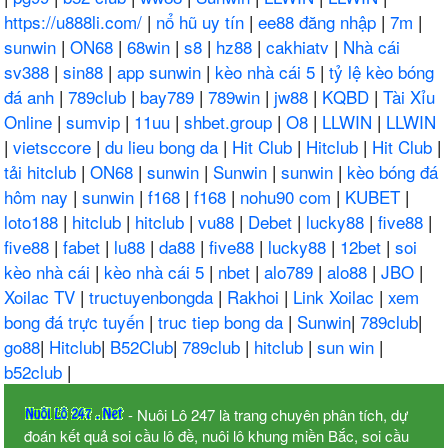
https://u888li.com/
|
nổ hũ uy tín
|
ee88 đăng nhập
|
7m
|
sunwin
|
ON68
|
68win
|
s8
|
hz88
|
cakhiatv
|
Nhà cái
sv388
|
sin88
|
app sunwin
|
kèo nhà cái 5
|
tỷ lệ kèo bóng
đá anh
|
789club
|
bay789
|
789win
|
jw88
|
KQBD
|
Tài Xỉu
Online
|
sumvip
|
11uu
|
shbet.group
|
O8
|
LLWIN
|
LLWIN
|
vietsccore
|
du lieu bong da
|
Hit Club
|
Hitclub
|
Hit Club
|
tải hitclub
|
ON68
|
sunwin
|
Sunwin
|
sunwin
|
kèo bóng đá
hôm nay
|
sunwin
|
f168
|
f168
|
nohu90 com
|
KUBET
|
loto188
|
hitclub
|
hitclub
|
vu88
|
Debet
|
lucky88
|
five88
|
five88
|
fabet
|
lu88
|
da88
|
five88
|
lucky88
|
12bet
|
soi
kèo nhà cái
|
kèo nhà cái 5
|
nbet
|
alo789
|
alo88
|
JBO
|
Xoilac TV
|
tructuyenbongda
|
Rakhoi
|
Link Xoilac
|
xem
bong đá trực tuyến
|
truc tiep bong da
|
Sunwin
|
789club
|
go88
|
Hitclub
|
B52Club
|
789club
|
hitclub
|
sun win
|
b52club
|
- Nuôi Lô 247 là trang chuyên phân tích, dự
đoán kết quả soi cầu lô đề, nuôi lô khung miền Bắc, soi cầu