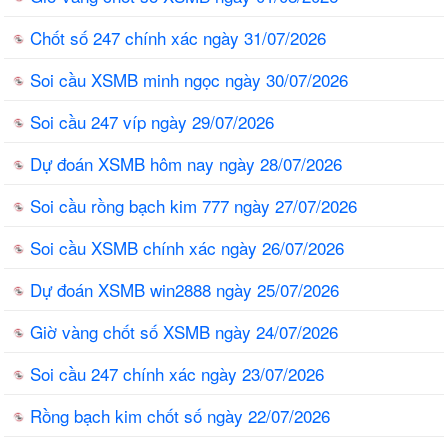
Chốt số 247 chính xác ngày 31/07/2026
Soi cầu XSMB minh ngọc ngày 30/07/2026
Soi cầu 247 víp ngày 29/07/2026
Dự đoán XSMB hôm nay ngày 28/07/2026
Soi cầu rồng bạch kim 777 ngày 27/07/2026
Soi cầu XSMB chính xác ngày 26/07/2026
Dự đoán XSMB win2888 ngày 25/07/2026
Giờ vàng chốt số XSMB ngày 24/07/2026
Soi cầu 247 chính xác ngày 23/07/2026
Rồng bạch kim chốt số ngày 22/07/2026