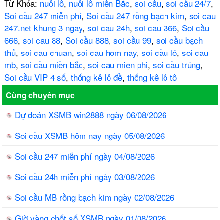
Từ Khóa:
nuôi lô
,
nuôi lô miền Bắc
,
soi cầu
,
soi cầu 24/7
,
Soi cầu 247 miễn phí
,
Soi cầu 247 rồng bạch kim
,
soi cau
247.net khung 3 ngay
,
soi cau 24h
,
soi cau 366
,
Soi cầu
666
,
soi cau 88
,
Soi cầu 888
,
soi cầu 99
,
soi cầu bạch
thủ
,
soi cau chuan
,
soi cau hom nay
,
soi cầu lô
,
soi cau
mb
,
soi cầu miền bắc
,
soi cau mien phi
,
soi cầu trúng
,
Soi cầu VIP 4 số
,
thống kê lô đề
,
thống kê lô tô
Cùng chuyên mục
Dự đoán XSMB win2888 ngày 06/08/2026
Soi cầu XSMB hôm nay ngày 05/08/2026
Soi cầu 247 miễn phí ngày 04/08/2026
Soi cầu 24h miễn phí ngày 03/08/2026
Soi cầu MB rồng bạch kim ngày 02/08/2026
Giờ vàng chốt số XSMB ngày 01/08/2026