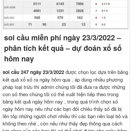
soi cầu miễn phí ngày 23/3/2022 –
phân tích kết quả – dự đoán xổ số
hôm nay
được chọn lọc dựa trên bảng
soi cầu 247 ngày 23/3/2022
kết quả xổ số ra ngày hôm qua , áp dùng nhiều phương
pháp loại trừu thì admin chúng tôi đã đưa ra được những
con số theo chúng tôi có thể xuất hiện tiếp theo trong
bảng kết quả ngày hôm nay , trong quá trình chọn số
ngày hôm nay nếu như các bạn đối chiếu thấy số đã bị
lên tốp những người chơi nhiều thì các bạn nên loại bỏ và
không theo nhé , còn nếu như thấy đẹp thông qua cách
lựa chọn của các bạn thì có thể chơi được cho ngày hôm