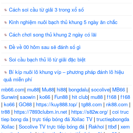
Cách soi cầu từ giải 3 trong xổ số
Kinh nghiệm nuôi bạch thủ khung 5 ngày ăn chắc
Cách chơi song thủ khung 2 ngày có lãi
Đề về 00 hôm sau sẽ đánh số gì
Soi cầu bạch thủ lô từ giải đặc biệt
Bí kíp nuôi lô khung víp – phương pháp đánh lô hiệu
quả miễn phí
mb66.com
|
mu88
|
Mu88
|
hi88
|
bongdalu
|
socolive
|
MB66
|
Sunwin
|
saowin
|
ko66
|
Fun88
|
hit club
|
mu88
|
f168
|
f168
|
ko66
|
GO88
|
https://kuy888.top/
|
tg88.com
|
nk88.com
|
tr88
|
https://7893clubm.in.net
|
https://s82w.org/
|
coi truc
tiep bong da
|
trực tiếp bóng đá Xoilac TV
|
tructiepbongda
Xoilac
|
Socolive TV trực tiếp bóng đá
|
Rakhoi
|
ttbđ
|
xem