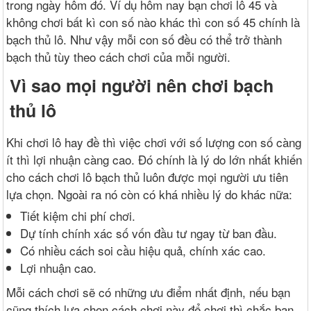
trong ngày hôm đó. Ví dụ hôm nay bạn chơi lô 45 và
không chơi bất kì con số nào khác thì con số 45 chính là
bạch thủ lô. Như vậy mỗi con số đều có thể trở thành
bạch thủ tùy theo cách chơi của mỗi người.
Vì sao mọi người nên chơi bạch
thủ lô
Khi chơi lô hay đề thì việc chơi với số lượng con số càng
ít thì lợi nhuận càng cao. Đó chính là lý do lớn nhất khiến
cho cách chơi lô bạch thủ luôn được mọi người ưu tiên
lựa chọn. Ngoài ra nó còn có khá nhiều lý do khác nữa:
Tiết kiệm chi phí chơi.
Dự tính chính xác số vốn đầu tư ngay từ ban đầu.
Có nhiều cách soi cầu hiệu quả, chính xác cao.
Lợi nhuận cao.
Mỗi cách chơi sẽ có những ưu điểm nhất định, nếu bạn
cũng thích lựa chọn cách chơi này để chơi thì chắc bạn