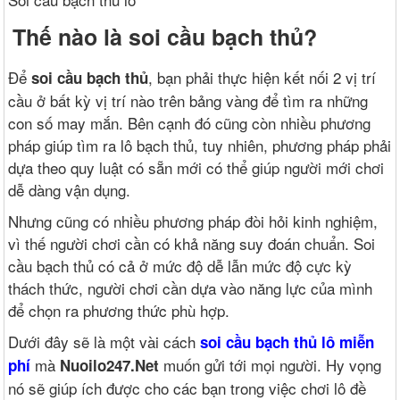
Thế nào là soi cầu bạch thủ?
Để
, bạn phải thực hiện kết nối 2 vị trí
soi cầu bạch thủ
cầu ở bất kỳ vị trí nào trên bảng vàng để tìm ra những
con số may mắn. Bên cạnh đó cũng còn nhiều phương
pháp giúp tìm ra lô bạch thủ, tuy nhiên, phương pháp phải
dựa theo quy luật có sẵn mới có thể giúp người mới chơi
dễ dàng vận dụng.
Nhưng cũng có nhiều phương pháp đòi hỏi kinh nghiệm,
vì thế người chơi cần có khả năng suy đoán chuẩn. Soi
cầu bạch thủ có cả ở mức độ dễ lẫn mức độ cực kỳ
thách thức, người chơi cần dựa vào năng lực của mình
để chọn ra phương thức phù hợp.
Dưới đây sẽ là một vài cách
soi cầu bạch thủ lô miễn
mà
muốn gửi tới mọi người. Hy vọng
phí
Nuoilo247.Net
nó sẽ giúp ích được cho các bạn trong việc chơi lô đề